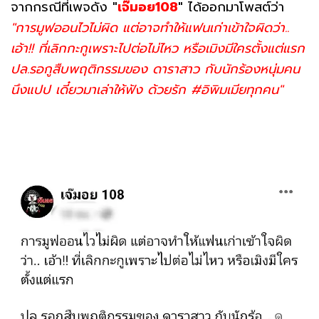
จากกรณีที่เพจดัง
"
เจ๊มอย108
"
ได้ออกมาโพสต์ว่า
"การมูฟออนไวไม่ผิด แต่อาจทำให้แฟนเก่าเข้าใจผิดว่า..
เอ้า!! ที่เลิกกะกูเพราะไปต่อไม่ไหว หรือเมิงมีใครตั้งแต่แรก
ปล.รอกูสืบพฤติกรรมของ ดาราสาว กับนักร้องหนุ่มคน
นึงแปป เดี๋ยวมาเล่าให้ฟัง ด้วยรัก #อิพิมเมียทุกคน"