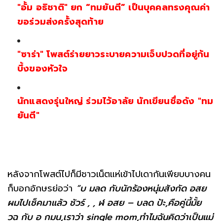
"อั้ม อธิชาติ" ยก “ทมยันตี” เป็นบุคคลทรงคุณค่า
ขอร่วมส่งครั้งสุดท้าย
"ซาร่า" โพสต์ร่ายยาวระบายความเจ็บปวดที่อยู่ก้น
บึ้งของหัวใจ
นักแสดงรุ่นใหญ่ ร่วมไว้อาลัย นักเขียนชื่อดัง "ทม
ยันตี"
หลังจากโพสต์ไปก็มีชาวเน็ตแห่เข้าไปเดากันเพียบบางคน
ก็บอกอักษรย่อว่า
“บ มลด กับนักร้องหนุ่มสังกัด อสย
ผมไปเช็คมาแล้ว ชัวร์ , , ฬ อสย – บลด ป้ะ,คือคู่นี้มั้ย
วฉ กับ อ กมน,เราว่า single mom,ทำไมฉันคิดว่าเป็นแม่