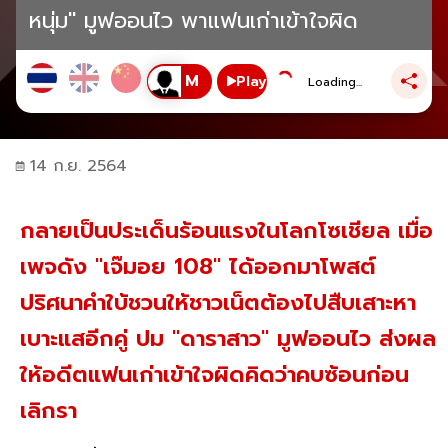
หนุ่ม" มูฟออนไว พาแฟนเก่าเข้าใจผิด
Play
Loading...
14 ก.ย. 2564
กลายเป็นประเด็นร้อนแรงในโลกโซเชียล เมื่อ
เพจดัง "เจ๊มอย 108" ได้ออกมาโพสต์
ปริศนาคำใบ้ชวนให้ชาวเน็ตต้องไปสืบเสาะหา
เบาะแสอีกคู่ ปม "ดาราสาว" มูฟออนไว ส่งผล
ให้อดีตแฟนเก่าเข้าใจผิดคิดว่าคบซ้อนก่อน
เลิกรา