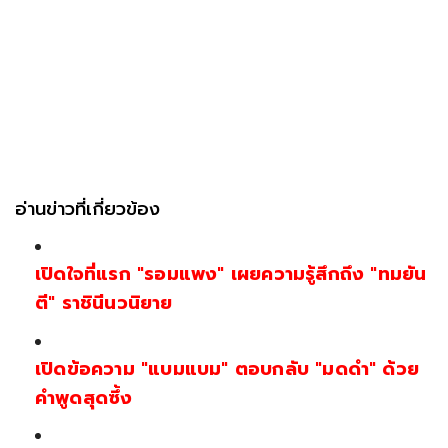
อ่านข่าวที่เกี่ยวข้อง
เปิดใจที่แรก "รอมแพง" เผยความรู้สึกถึง "ทมยัน
ตี" ราชินีนวนิยาย
เปิดข้อความ "แบมแบม" ตอบกลับ "มดดำ" ด้วย
คำพูดสุดซึ้ง