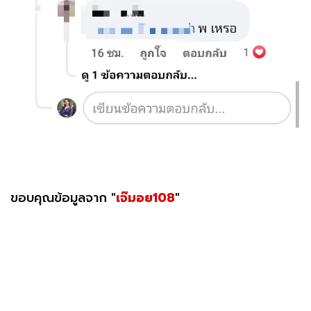
ขอบคุณข้อมูลจาก "
เจ๊มอย108
"