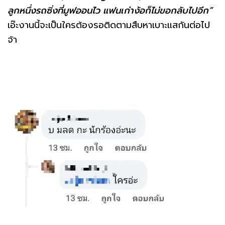
ลูกหนึ่งรถซิ่งที่มูฟออนไว แฟนเก่าง้อก็ไม่ขอกลับไปอีก”
เอ๊ะงานนี้จะเป็นใครต้องรอติดตามสืบหาเบาะแสกันต่อไป
จ้า