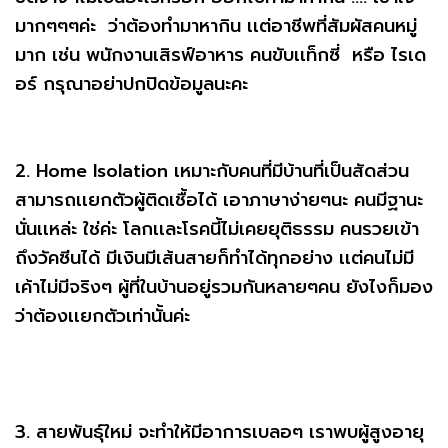
มากๆๆๆค่ะ ว่าต้องทำมาหากิน เเต่อาชีพที่สัมผัสคนหมู่
มาก เช่น พนักงานเสิรฟ์อาหาร คนขับเเท็กซี่ หรือ ไรเด
อร์ กรุณาอย่าปกปิดข้อมูลนะคะ
2. Home Isolation เหมาะกับคนที่มีบ้านที่เป็นสัดส่วน
สามารถเเยกตัวผู้ติดเชื้อได้ เอาภาษาง่ายๆนะ คนมีฐานะ
นั่นเเหล่ะ ใช่ค่ะ โลกเเละโรคนี้ไม่เคยยุติธรรม คนรวยเข้า
ถึงวัคซีนได้ มีเงินมีเส้นสายก็ทำได้ทุกอย่าง เเต่คนไม่มี
เค้าไม่มีจริงๆ ผู้ที่ในบ้านอยู่รวมกันหลายๆคน ยังไงก็มอง
ว่าต้องเเยกตัวเท่านั้นค่ะ
3. สายพันธุ์ใหม่ จะทำให้มีอาการเบลอๆ เราพบผู้สูงอายุ