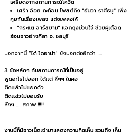
เครียดจากสถานการณ์โควิด
เศร้า อ้อย กะท้อน โพสต์ถึง "ธันวา ราศีธนู" เพิ่ง
คุยกันเรื่องเพลง แต่งเพลงให้
"กระแต อาร์สยาม" แจกถุงม่วนใจ๋ ช่วยผู้เดือด
ร้อนชาวอ่างศิลา จ. ชลบุรี
นอกจากนี้
"ได๋ ไดอาน่า"
ยังบอกต่ออีกว่า ....
3 ข้อหลักๆ กับสถานการณ์ที่เป็นอยู่
พูดอะไรไม่ออก ได้เเต่ หึๆๆ ในคอ
ติดเเล้วไม่เเยกตัว
ติดเเล้วไม่ยอมรับ
หึๆๆ …. สภาพ !!!!!
งานนี้ก็มีชาวเน็ตเข้ามาแสดงความคิดเห็น รวมถึง เห็น