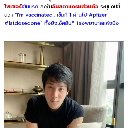
ไฟเซอร์
เข็มแรก
ลงใน
อินสตาแกรมส่วนตัว
ระบุแคปชั่
นว่า
“l'm vaccinated.. เข็มที่ 1 ผ่านไป #pfizer
#1stdosedone” ทั้งยังเช็คอินที่ โรงพยาบาลแห่งนึง