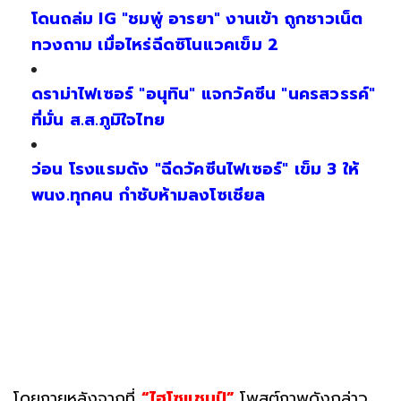
โดนถล่ม IG "ชมพู่ อารยา" งานเข้า ถูกชาวเน็ต
ทวงถาม เมื่อไหร่ฉีดซิโนแวคเข็ม 2
ดราม่าไฟเซอร์ "อนุทิน" แจกวัคซีน "นครสวรรค์"
ที่มั่น ส.ส.ภูมิใจไทย
ว่อน โรงแรมดัง "ฉีดวัคซีนไฟเซอร์" เข็ม 3 ให้
พนง.ทุกคน กำชับห้ามลงโซเชียล
โดยภายหลังจากที่
“ไฮโซแชมป์”
โพสต์ภาพดังกล่าว