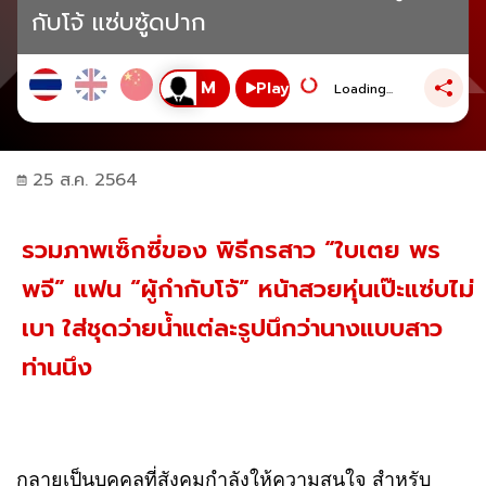
กับโจ้ แซ่บซู้ดปาก
Play
Loading...
25 ส.ค. 2564
รวมภาพเซ็กซี่ของ พิธีกรสาว “ใบเตย พร
พจี” แฟน “ผู้กำกับโจ้” หน้าสวยหุ่นเป๊ะแซ่บไม่
เบา ใส่ชุดว่ายน้ำแต่ละรูปนึกว่านางแบบสาว
ท่านนึง
กลายเป็นบุคคลที่สังคมกำลังให้ความสนใจ สำหรับ