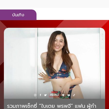
บันเทิง
รวมภาพเซ็กซี่ “ใบเตย พรพจี” แฟน ผู้กำ