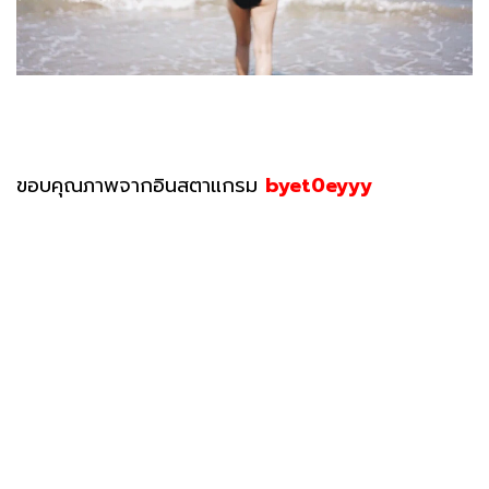
ขอบคุณภาพจากอินสตาแกรม
byet0eyyy