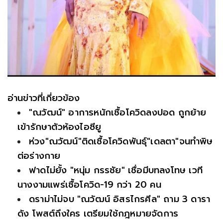
อ่านข่าวที่เกี่ยวข้อง
"ณวัฒน์" อาการหนักเชื้อโควิดลงปอด ถูกย้าย
เข้ารักษาตัวห้องไอซียู
ห่วง"ณวัฒน์"ติดเชื้อโควิดพันธุ์"เดลตา"จนทำพิษ
ต่อร่างกาย
ฟาดไม่ยั้ง "หนุ่ม กรรชัย" เชื่อมีบทลงโทษ เวที
นางงามแพร่เชื้อโควิด-19 กว่า 20 คน
ดราม่าไม่จบ "ณวัฒน์ อิสรไกรศีล" ถาม 3 ดารา
ดัง โพสต์ถึงใคร เตรียมใช้กฎหมายจัดการ