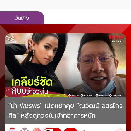
บันเทิง
"น้ำ พัชรพร" เปิดแชทคุย "ณวัฒน์ อิสรไกร
ศีล" หลังถูกวงในเม้าท์อาการหนัก