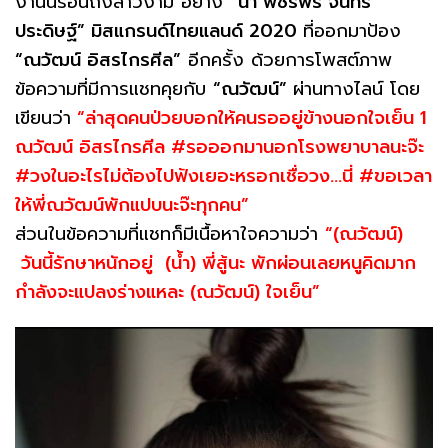
งานนี้ร้อนถึงสาวงาม อย่าง
“น้ำ พัชรพร จันทร
ประดิษฐ์” มิสแกรนด์ไทยแลนด์ 2020
ที่ออกมาป้อง
“ณวัฒน์ อิสรไกรศีล”
อีกครั้ง ด้วยการโพสต์ภาพ
ข้อความที่มีการแชทคุยกับ
“ณวัฒน์”
ผ่านทางไลน์ โดย
เขียนว่า
“ล่าสุดคนป่วยบอกให้คนรออยู่ข้างนอกใจเย็น 1
ณวัฒน์ อิสรไกรศีล #รอออกมานอกโรงพยาบาลนะจ๊ะ
#วงในอะไรไม่ต้องไปฟังเยอะหรอกเชื่อวง…นี่ #ขอเวลา
ให้พี่ณวัฒน์พักแปบนะจ๊ะทุกคน”
ส่วนในข้อความที่แชทก็มีเนื้อหาใจความว่า
“(ณวัฒน์)
วันนี้รักษาหนักอยู่ (น้ำ) พี่สู้นะ พักผ่อนเลยหนูคิดมาก
กำลังจะแปลงร่างแหละ (ณวัฒน์) ใจเย็น”