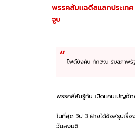
พรรคส้มแฉดีลแลกประเทศ "ท
จูบ
ไฟต์บังคับ ทักษิณ รับสภาพร
พรรคสีส้มรู้ทัน เปิดแคมเปญซั
ในที่สุด วิป 3 ฝ่ายได้ข้อสรุปเร
วันลงมติ