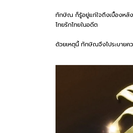
ทักษิณ ก็รู้อยู่แก่ใจถึงเบื้องห
ไทยรักไทยในอดีต
ด้วยเหตุนี้ ทักษิณจึงไประบายค