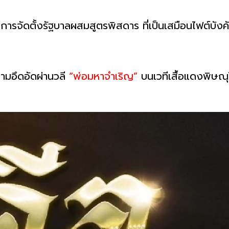
ลังการจัดตั้งรัฐบาลผสมสูตรพิสดาร ที่เป็นเสมือนไฟต์บัง
วามอึดอัดผ่านวลี
“พ่อมหาจำเริญ”
บนเวทีเสื้อแดงพิษณุโลก