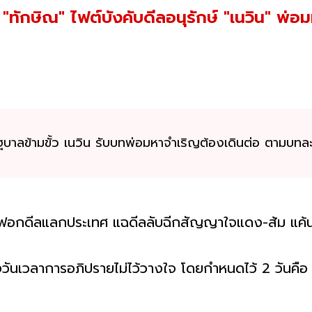
ักษิณ" ไฟต์บังคับดีลอนุรักษ์ "เนวิน" พ่
ัฐบาลข้ามขั้ว เนวิน รับบทพ่อมหาจำเริญต้องเดินต่อ ตามบท
กฟอกดีลแลกประเทศ แฉดีลลับฉีกสัญญาใจแดง-ส้ม แค้นน
ื่องวันเวลาการอภิปรายไม่ไว้วางใจ โดยกำหนดไว้ 2 วันคือ 