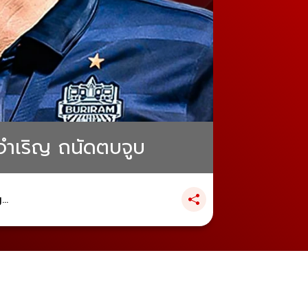
าจำเริญ ถนัดตบจูบ
..