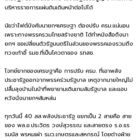
บริหารราชการแผ่นดินเดินหน้าต่อไปได้
นัยว่าไฟต์บังคับนายกฯเศรษฐา ต้องปรับ ครม.แน่นอน
เพราะทางพรรครวมไทยสร้างชาติ ได้ทำหนังสือถึงนา
ยกฯ ขอเปลี่ยนตัวรัฐมนตรีในส่วนของพรรคเองรวมถึง
ทวงเก้าอี้ รมช.ที่เป็นโควตาของ รทสช.
โจทย์ยากของเศรษฐาคือ การปรับ ครม. ที่เอาพลัง
ประชารัฐออกจากพรรคร่วมรัฐบาล เหตุจากนายใหญ่ไม่
ปลื้มลุงบ้านในป่าที่พยายามเดินเกมล้มรัฐบาล และแอบ
หวังนั่งนายกฯส้มหล่น
ทุกวันนี้ 40 สส.พลังประชารัฐ แยกเป็น 2 สายคือ สาย
ของ พล.อ.ประวิตร วงษ์สุวรรณ และสายตรง ร.อ.ธร
รมนัส พรหมเผ่า รมว.เกษตรและสหกรณ์ โดยต่างฝ่าย