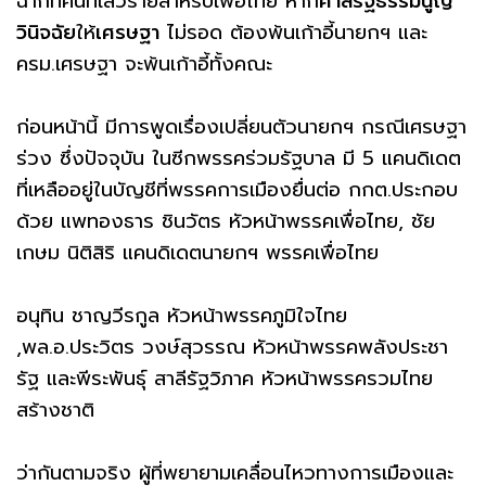
ฉากทัศน์ที่เลวร้ายสำหรับเพื่อไทย หาก
ศาลรัฐธรรมนูญ
วินิจฉัย
ให้
เศรษฐา
ไม่รอด ต้องพ้นเก้าอี้นายกฯ และ
ครม.เศรษฐา จะพ้นเก้าอี้ทั้งคณะ
ก่อนหน้านี้ มีการพูดเรื่องเปลี่ยนตัวนายกฯ กรณีเศรษฐา
ร่วง ซึ่งปัจจุบัน ในซีกพรรคร่วมรัฐบาล มี 5 แคนดิเดต
ที่เหลืออยู่ในบัญชีที่พรรคการเมืองยื่นต่อ กกต.ประกอบ
ด้วย แพทองธาร ชินวัตร หัวหน้าพรรคเพื่อไทย, ชัย
เกษม นิติสิริ แคนดิเดตนายกฯ พรรคเพื่อไทย
อนุทิน ชาญวีรกูล หัวหน้าพรรคภูมิใจไทย
,พล.อ.ประวิตร วงษ์สุวรรณ หัวหน้าพรรคพลังประชา
รัฐ และพีระพันธุ์ สาลีรัฐวิภาค หัวหน้าพรรครวมไทย
สร้างชาติ
ว่ากันตามจริง ผู้ที่พยายามเคลื่อนไหวทางการเมืองและ