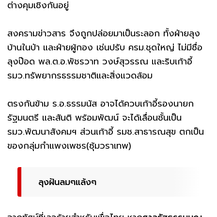
ต่างคุมเชิงกันอยู่
สงครามข่าวสาร จึงถูกปล่อยมาเป็นระลอก ทั้งฝ่ายลุง
บ้านในป่า และฝ่ายผู้กอง เช่นปรับ ครม.ชุดใหญ่ ไม่มีชื่อ
ลุงป๊อด พล.ต.อ.พัชรวาท วงษ์สุวรรณ และริบเก้าอี้
รมว.ทรัพยากรธรรมชาติและสิ่งแวดล้อม
ตรงกันข้าม ร.อ.ธรรมนัส อาจได้ควบเก้าอี้รองนายก
รัฐมนตรี และสันติ พร้อมพัฒน์ จะได้เลื่อนชั้นเป็น
รมว.พัฒนาสังคมฯ ส่วนเก้าอี้ รมช.สาธารณสุข ตกเป็น
ของกลุ่มกำแพงเพชร(ซุ้มวราเทพ)
ลุงฝันลมๆแล้งๆ