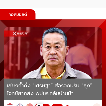
คอลัมนิสต์
เสียงก้ำกึ่ง “เศรษฐา” ส่อรอดปรับ “ลุง”
โจทย์ยากส่ง พปชร.กลับบ้านป่า