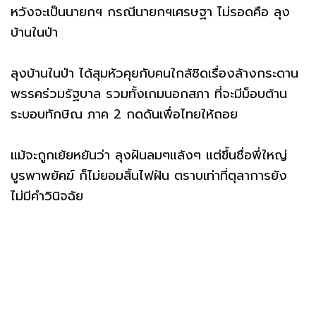
หวังจะเป็นนายกฯ กรณีนายกฯเศรษฐา ไม่รอดคือ ลุง
บ้านในป่า
ลุงบ้านในป่า ได้สุมหัวคุยกับคนใกล้ชิดเรื่องล้างกระดาน
พรรคร่วมรัฐบาล รวมทั้งเกมนอกสภา ที่จะมีม็อบต้าน
ระบอบทักษิณ ภาค 2 กดดันเพื่อไทยให้ถอย
แม้จะถูกเย้ยหยันว่า ลุงฝันลมๆแล้งๆ แต่ขึ้นชื่อพี่ใหญ่
บูรพาพยัคฆ์ ก็ไม่ยอมสิ้นไฟฝัน ตราบเท่าที่ตุลาการยัง
ไม่มีคำวินิจฉัย