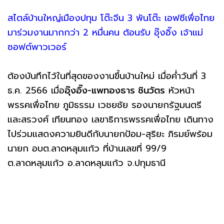
สไตล์บ้านใหญ่เมืองปทุม โต๊ะจีน 3 พันโต๊ะ เอฟซีเพื่อไทย
มาร่วมงานมากกว่า 2 หมื่นคน ต้อนรับ อุ๊งอิ๊ง เจ้าแม่
ซอฟต์พาวเวอร์
ต้องบันทึกไว้ในที่สุดของงานขึ้นบ้านใหม่ เมื่อค่ำวันที่ 3
ธ.ค. 2566 เมื่อ
อุ๊งอิ๊ง-แพทองธาร ชินวัตร
หัวหน้า
พรรคเพื่อไทย ภูมิธรรม เวชยชัย รองนายกรัฐมนตรี
และสรวงศ์ เทียนทอง เลขาธิการพรรคเพื่อไทย เดินทาง
ไปร่วมแสดงความยินดีกับนายกป้อม-สุริยะ ภิรมย์พร้อม
นายก อบต.ลาดหลุมแก้ว ที่บ้านเลขที่ 99/9
ต.ลาดหลุมแก้ว อ.ลาดหลุมแก้ว จ.ปทุมธานี