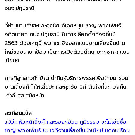
อบจ.ปทุมธานี
ที่ผ่านมา เสี่ยฮะและศุภชัย ก็เคยหนุน
ชาญ พวงเพ็ชร์
อดีตนายก อบจ.ปทุมธานี ในการเลือกตั้งท้องถิ่นปี
2563 ด้วยเหตุนี้ พวกเขาจึงออกแบบงานเลี้ยงขึ้นบ้าน
ใหม่ของนายกป้อม เป็นการเปิดตัวอดีตนายกฯชาญ แบบ
เนียนๆ
การที่ลูกสาวทักษิณ นำทีมผู้บริหารพรรคเพื่อไทยมาร่วม
งานเลี้ยงก็ทำให้เสี่ยฮะ และศุภชัย มีกำลังใจที่จะทวงคืน
เก้าอี้ สส.สมัยหน้า
สะเทือนแจ๊ส
แม้ว่า หัวหน้าอิ๊งค์ และรองฯอ้วน ภูมิธรรม จะไม่เอ่ยชื่อ
ชาญ พวงเพ็ชร์ บนเวทีงานเลี้ยงขึ้นบ้านใหม่ แต่คนเรือน