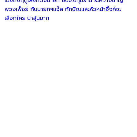
เมื่อถึงฤดูเลือกตั้งนายก อบจ.ปทุมธานี ระหว่างชาญ
พวงเพ็ชร์ กับนายกฯแจ๊ส ทักษิณและหัวหน้าอิ๊งค์จะ
เลือกใคร น่าลุ้นมาก