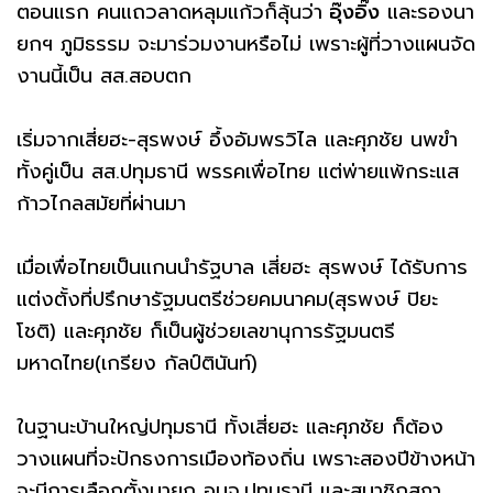
ตอนแรก คนแถวลาดหลุมแก้วก็ลุ้นว่า
อุ๊งอิ๊ง
และรองนา
ยกฯ ภูมิธรรม จะมาร่วมงานหรือไม่ เพราะผู้ที่วางแผนจัด
งานนี้เป็น สส.สอบตก
เริ่มจากเสี่ยฮะ-สุรพงษ์ อึ้งอัมพรวิไล และศุภชัย นพขำ
ทั้งคู่เป็น สส.ปทุมธานี พรรคเพื่อไทย แต่พ่ายแพ้กระแส
ก้าวไกลสมัยที่ผ่านมา
เมื่อเพื่อไทยเป็นแกนนำรัฐบาล เสี่ยฮะ สุรพงษ์ ได้รับการ
แต่งตั้งที่ปรึกษารัฐมนตรีช่วยคมนาคม(สุรพงษ์ ปิยะ
โชติ) และศุภชัย ก็เป็นผู้ช่วยเลขานุการรัฐมนตรี
มหาดไทย(เกรียง กัลป์ตินันท์)
ในฐานะบ้านใหญ่ปทุมธานี ทั้งเสี่ยฮะ และศุภชัย ก็ต้อง
วางแผนที่จะปักธงการเมืองท้องถิ่น เพราะสองปีข้างหน้า
จะมีการเลือกตั้งนายก อบจ.ปทุมธานี และสมาชิกสภา