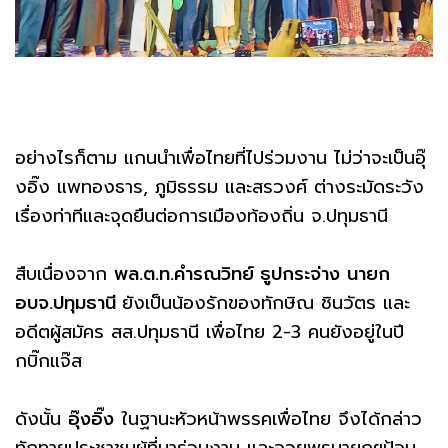
อย่างไรก็ตาม แกนนำเพื่อไทยที่ไปร่วมงาน ไม่ว่าจะเป็นอุ๊
งอิ๊ง แพทองธาร, ภูมิธรรม และสรวงศ์ ต่างระมัดระวัง
เรื่องท่าทีและจุดยืนต่อการเมืองท้องถิ่น จ.ปทุมธานี
สืบเนื่องจาก
พล.ต.ท.คำรณวิทย์ ธูปกระจ่าง
นายก
อบจ.ปทุมธานี
ยังเป็นน้องรักของทักษิณ ชินวัตร และ
อดีตผู้สมัคร สส.ปทุมธานี เพื่อไทย 2-3 คนยังอยู่ในปี
กบิ๊กแจ๊ส
ดังนั้น
อุ๊งอิ๊ง
ในฐานะหัวหน้าพรรคเพื่อไทย จึงได้กล่าว