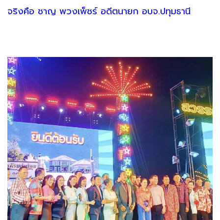
จริงคือ ชาญ พวงเพ็ชร์ อดีตนายก อบจ.ปทุมธานี