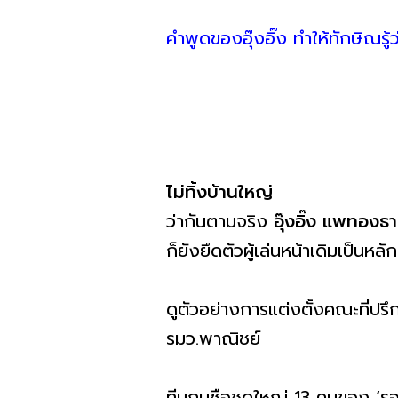
คำพูดของอุ๊งอิ๊ง ทำให้ทักษิณรู
ไม่ทิ้งบ้านใหญ่
ว่ากันตามจริง
อุ๊งอิ๊ง แพทองธ
ก็ยังยึดตัวผู้เล่นหน้าเดิมเป็นหลั
ดูตัวอย่างการแต่งตั้งคณะที่
รมว.พาณิชย์
ทีมกุนซือชุดใหญ่ 13 คนของ ‘รอง