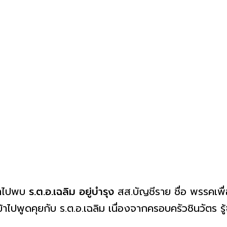
ข้าไปพบ
ร.ต.อ.เฉลิม อยู่บำรุง
สส.บัญชีราย ชื่อ พรรคเพื่อ
เข้าไปพูดคุยกับ ร.ต.อ.เฉลิม เนื่องจากครอบครัวชินวัตร รู