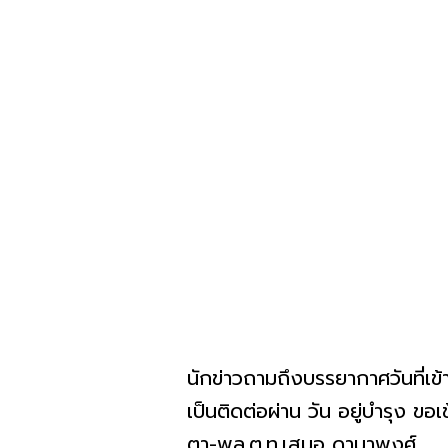
นักข่าวถามถึงบรรยากาศวันที่เ
เป็นติดต่อผ่าน วัน อยู่บำรุง ขอ
ตา-พล.ต.ท.เสมอ ดามาพงศ์