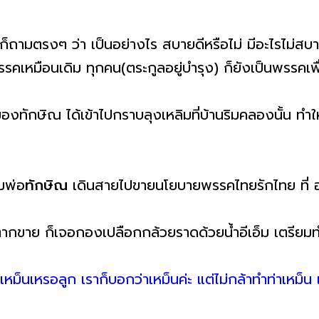
งค์ก็ถามตรงๆ ว่า เป็นอย่างไร สบายดีหรือไม่ มีอะไรไม่ส
คเหมือนเดิม ทุกคน(ตระกูลอยู่บำรุง) ก็ยังเป็นพรรคเพื
องทักษิณ ได้เข้าไปกราบลุงเหลิมที่บ้านริมคลองนั้น ทำให
มพ่อ
ทักษิณ
เดินสายไปขายนโยบายพรรคไทยรักไทย ที่ อ
ยตากขาย ก็เจอกองเปลือกกล้วยราดด้วยน้ำอีเอ็ม เตรียมทำ
็นเหรอลูก เราก็บอกว่าเหม็นค่ะ แต่ไม่กล้าทำท่าเหม็น เดี๋