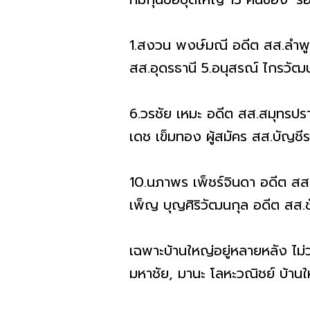
1.สงวน พงษ์มณี อดีต สส.ลำพู
สส.อุดรธานี 5.อนุสรณ์ ไกรวัฒ
6.วรชัย เหมะ อดีต สส.สมุทรปราก
เดช เข็มทอง ผู้สมัคร สส.บัญชีร
10.นภาพร เพ็ชร์จินดา อดีต สส
เพ็ญ บุญศิริวัฒนกุล อดีต สส.ช
เฉพาะบ้านใหญ่อยู่หลายหลัง ไม
มหาชัย, มานะ โลหะวณิชย์ บ้าน