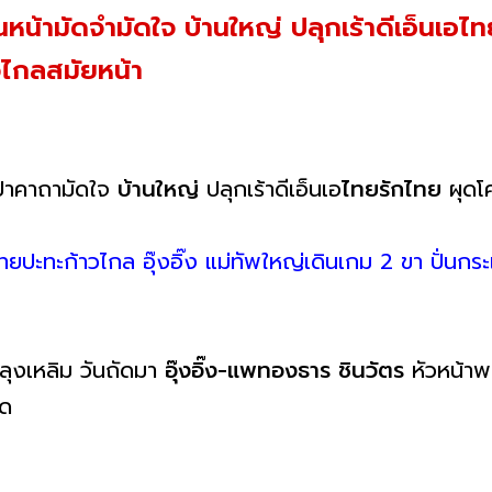
 เดินหน้ามัดจำมัดใจ บ้านใหญ่ ปลุกเร้าดีเอ็นเ
าวไกลสมัยหน้า
ป่าคาถามัดใจ
บ้านใหญ่
ปลุกเร้าดีเอ็นเอ
ไทยรักไทย
ผุดโค
อไทยปะทะก้าวไกล อุ๊งอิ๊ง แม่ทัพใหญ่เดินเกม 2 ขา ปั่น
ลุงเหลิม วันถัดมา
อุ๊งอิ๊ง-แพทองธาร ชินวัตร
หัวหน้าพ
ัด