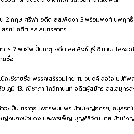
น 2.กฤษ ศรีฟ้า อดีต สส.พังงา 3.พร้อมพงศ์ นพฤทธิ
นุสรณ์ อดีต สส.สมุทรสาคร
าร 7.พายัพ ปั้นเกตุ อดีต สส.สิงห์บุรี 8.มานะ โลหะวณิ
ายชื่อ
.บัญชีรายชื่อ พรรคเสรีรวมไทย 11. อนงค์ ล่อใจ แม่ทั
ัย ภูมิ 13. ณิชาภา โกวิทานนท์ อดีตผู้สมัคร สส.สมุทร
่ว่าจะเป็น ศราวุธ เพชรพนมพร บ้านใหญ่อุดรฯ, อนุสรณ์
ใหญ่หนองบัวแดง และพรเพ็ญ บุญศิริวัฒนกุล บ้านใหญ่