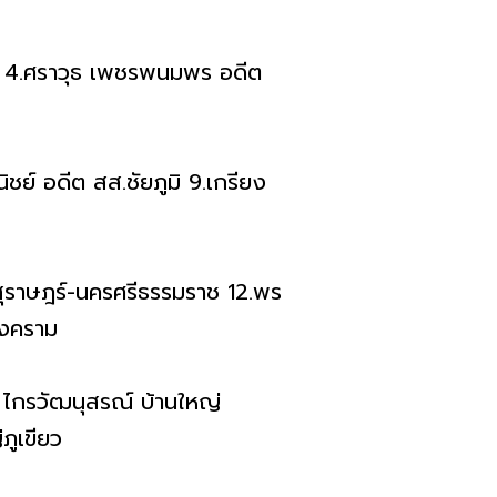
์ 4.ศราวุธ เพชรพนมพร อดีต
ชย์ อดีต สส.ชัยภูมิ 9.เกรียง
พสุราษฎร์-นครศรีธรรมราช 12.พร
สงคราม
 ไกรวัฒนุสรณ์ บ้านใหญ่
ภูเขียว