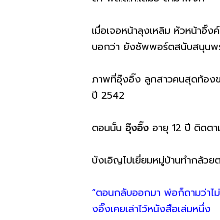
เมื่อเจอหน้าลุงเหลิม หัวหน้าอิ๊
บอกว่า ยังซัพพอร์ตสนับสนุนพรร
ภาพที่อุ๊งอิ๊ง ลูกสาวคนสุดท้องข
ปี 2542
ตอนนั้น
อุ๊งอิ๊ง
อายุ 12 ปี ติดตา
บังเอิญไปเยี่ยมหมู่บ้านทำกล้ว
“ตอนกลับออกมา พ่อก็ถามว่าไม่เหม
งอิ๊งเคยเล่าไว้หนังสือเล่มหนึ่ง