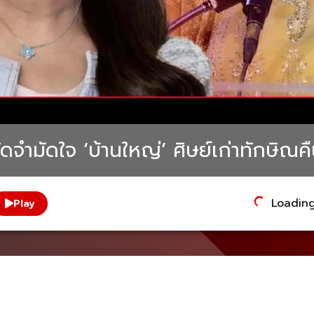
ัดจำมัดใจ ‘บ้านใหญ่’ ศิษย์เก่าทักษิณคื
Loading.
Play