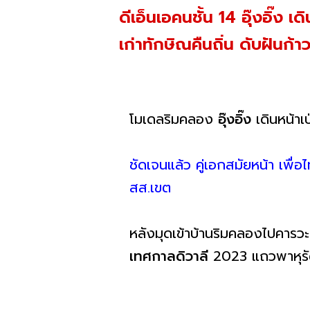
ดีเอ็นเอคนชั้น 14 อุ๊งอิ๊ง
เก่าทักษิณคืนถิ่น ดับฝันก้
โมเดลริมคลอง
อุ๊งอิ๊ง
เดินหน้าเ
ชัดเจนแล้ว คู่เอกสมัยหน้า เพื่
สส.เขต
หลังมุดเข้าบ้านริมคลองไปคารวะ
เทศกาลดิวาลี
2023 แถวพาหุร