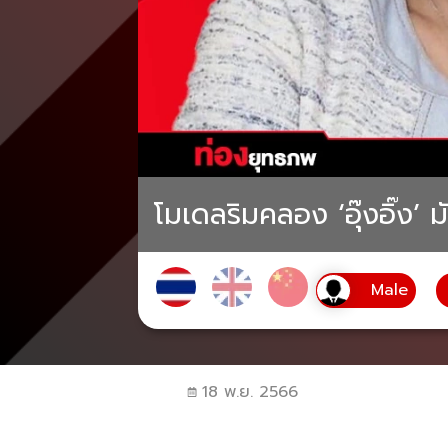
โมเดลริมคลอง ‘อุ๊งอิ๊ง’ ม
18 พ.ย. 2566