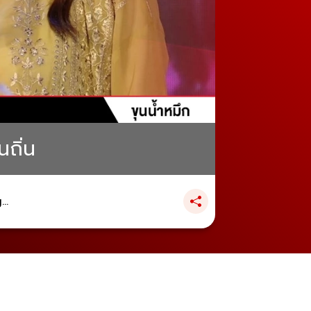
นถิ่น
..