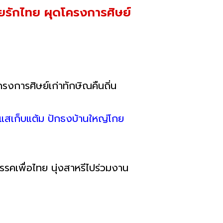
อไทยรักไทย ผุดโครงการศิษย์
รงการศิษย์เก่าทักษิณคืนถิ่น
กระแสเก็บแต้ม ปักธงบ้านใหญ่โกย
รรคเพื่อไทย นุ่งสาหรีไปร่วมงาน