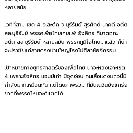
หลายสมัย
เวทีที่สาม เขต 4 อ.สะตึก จ.
บุรีรัมย์
สุรศักดิ์ นาคดี อดีต
สส.บุรีรัมย์ พรรคเพื่อไทยเคยแพ้ รังสิกร ทิมาตฤกะ
อดีต สส.บุรีรัมย์ หลายสมัย พรรคภูมิใจไทยมาแล้ว ก็น่า
จะปราชัยแก่สายตรงบ้านใหญ่
โรงโม่ศิลาชัย
อีกรอบ
เป้าหมายทางยุทธศาสตร์ของเพื่อไทย น่าจะหวังเจาะเขต
4 เพราะรังสิกร แชมป์เก่า มีจุดอ่อน คนเสื้อแดงแถวนี้มี
กำลังมากเหมือนกัน แต่โดยภาพรวม ที่มั่น
เนวิน
ยังแกร่ง
ยากที่พรรคไหนจะตีแตกได้