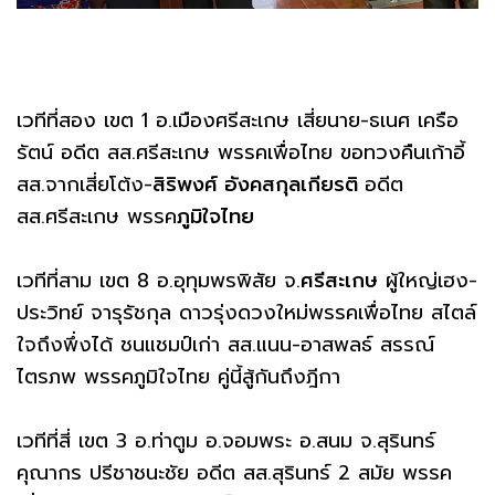
เวทีที่สอง เขต 1 อ.เมืองศรีสะเกษ เสี่ยนาย-ธเนศ เครือ
รัตน์ อดีต สส.ศรีสะเกษ พรรคเพื่อไทย ขอทวงคืนเก้าอี้
สส.จากเสี่ยโต้ง-
สิริพงศ์ อังคสกุลเกียรติ
อดีต
สส.ศรีสะเกษ พรรค
ภูมิใจไทย
เวทีที่สาม เขต 8 อ.อุทุมพรพิสัย จ.
ศรีสะเกษ
ผู้ใหญ่เฮง-
ประวิทย์ จารุรัชกุล ดาวรุ่งดวงใหม่พรรคเพื่อไทย สไตล์
ใจถึงพึ่งได้ ชนแชมป์เก่า สส.แนน-อาสพลธ์ สรรณ์
ไตรภพ พรรคภูมิใจไทย คู่นี้สู้กันถึงฎีกา
เวทีที่สี่ เขต 3 อ.ท่าตูม อ.จอมพระ อ.สนม จ.สุรินทร์
คุณากร ปรีชาชนะชัย อดีต สส.สุรินทร์ 2 สมัย พรรค