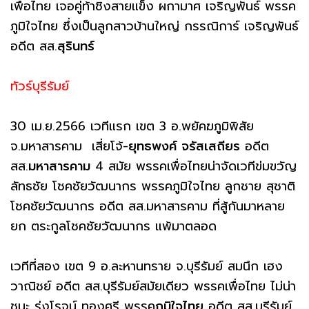
เพื่อไทย เจอคู่ท้าชิงสายแข็ง ผกามาศ เจริญพันธ์ พรรค
ภูมิใจไทย ซึ่งเป็นลูกสาวบ้านใหญ่ กรรณิการ์ เจริญพันธ์
อดีต สส.
สุรินทร์
ทัวร์บุรีรัมย์
30 เม.ย.2566 เวทีแรก เขต 3 อ.พยัคฆภูมิพิสัย
จ.มหาสารคาม เสี่ยโจ้-
ยุทธพงศ์ จรัสเสถียร
อดีต
สส.
มหาสารคาม
4 สมัย พรรคเพื่อไทยน่าจัดเวทีข่มขวัญ
ลัทธชัย โชคชัยวัฒนากร พรรคภูมิใจไทย ลูกชาย สุชาติ
โชคชัยวัฒนากร อดีต สส.มหาสารคาม ที่สู้กันมาหลาย
ยก ตระกูลโชคชัยวัฒนากร แพ้มาตลอด
เวทีที่สอง เขต 9 อ.ละหานทราย จ.บุรีรัมย์ สมนึก เฮง
วาณิชย์ อดีต สส.บุรีรัมย์สมัยเดียว พรรคเพื่อไทย ไม่น่า
ชนะ รุ่งโรจน์ ทองศรี พรรค
ภูมิใจไทย
อดีต สส.บุรีรัมย์