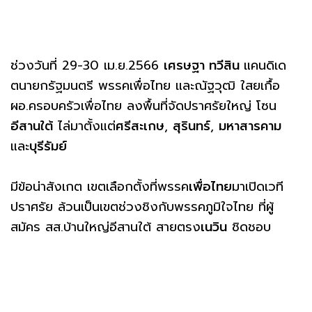
ช่วงวันที่ 29-30 เม.ย.2566
เศรษฐา ทวีสิน
แคนดิเด
ตนายกรัฐมนตรี พรรคเพื่อไทย และณัฐวุฒิ ใสยเกื้อ
ผอ.ครอบครัวเพื่อไทย ลงพื้นที่จัดปราศรัยใหญ่ โซน
อีสานใต้
ไล่มาตั้งแต่
ศรีสะเกษ
,
สุรินทร์
,
มหาสารคาม
และ
บุรีรัมย์
มีข้อน่าสังเกต เขตเลือกตั้งที่พรรค
เพื่อไทย
มาเปิดเวที
ปราศรัย ล้วนเป็นเขตช่วงชิงกับพรรคภูมิใจไทย ที่ผู้
สมัคร สส.บ้านใหญ่อีสานใต้ สายตรง
เนวิน
ชิดชอบ