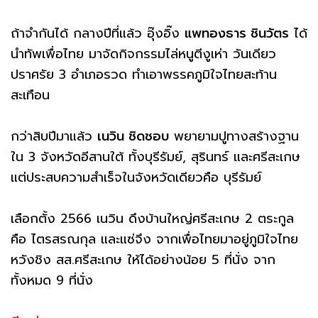
ถ้าจำกันได้ กลางปีที่แล้ว อุ๊งอิ๊ง
แพทองธาร ชินวัตร
ได้
นำทัพเพื่อไทย มาจัดกิจกรรมไล่หนูตีงูเห่า วันเดียว
ปราศรัย 3 อำเภอรวด ทำเอาพรรคภูมิใจไทยสะท้าน
สะเทือน
กว่าสิบปีมาแล้ว
เนวิน ชิดชอบ
พยายามปูทางสร้างฐาน
ใน 3 จังหวัดอีสานใต้ ทั้งบุรีรัมย์, สุรินทร์ และศรีสะเกษ
แต่ประสบความสำเร็จในจังหวัดเดียวคือ บุรีรัมย์
เลือกตั้ง 2566 เนวิน ดึงบ้านใหญ่ศรีสะเกษ 2 ตระกูล
คือ ไตรสรณกุล และแซ่จึง จากเพื่อไทยมาอยู่ภูมิใจไทย
หวังชิง สส.ศรีสะเกษ ให้ได้อย่างน้อย 5 ที่นั่ง จาก
ทั้งหมด 9 ที่นั่ง