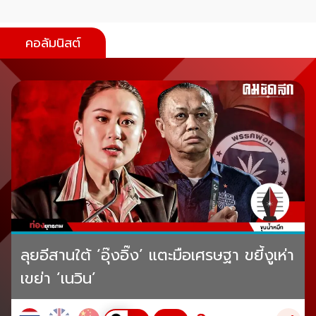
คอลัมนิสต์
ลุยอีสานใต้ ‘อุ๊งอิ๊ง’ แตะมือเศรษฐา ขยี้งูเห่า
เขย่า ‘เนวิน’