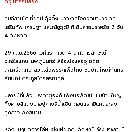
ตีงูเห่ารอบสอง
ลุยอีสานใต้เที่ยวนี้
อุ๊งอิ๊ง
น่าจะวิดีโอคอลมาบางเวที
เสริมทัพ เศรษฐา และณัฐวุฒิ ที่เดินสายปราศรัย 2 วัน
4 จังหวัด
29 เม.ย.2566 เวทีแรก เขต 4 อ.กันทรลักษณ์
จ.ศรีสะเกษ นพ.ภูมินทร์ ลีธีระประเสริฐ อดีต
สส.ศรีสะเกษ สวมเสื้อพรรคเพื่อไทย ชนบ้านใหญ่กันทร
ลักษณ์ ตระกูลไตรสรณกุล
ปลายปีที่แล้ว นพ.จาตุรงค์ เพ็งนรพัฒน์ เขยบ้านใหญ่
ทิ้งค่ายสีแดงมาอยู่ค่ายสีน้ำเงิน ตอนแรกมีแผนจะส่ง
ลูกสาว ลงสนาม
หลังมีปฏิบัติการ
ไล่หนูตีงูเห่า
อุดมลักษณ์ เพ็งนรพัฒน์