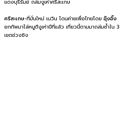
แดงบุรีรัมย์ ถล่มงูเห่าศรีสะเกษ
ศรีสะเกษ
-ที่มั่นใหม่ เนวิน โดนค่ายเพื่อไทยโดย
อุ๊งอิ๊ง
ยกทัพมาไล่หนูตีงูเห่าปีที่แล้ว เที่ยวนี้ตามมาถล่มซ้ำใน 3
เขตช่วงชิง