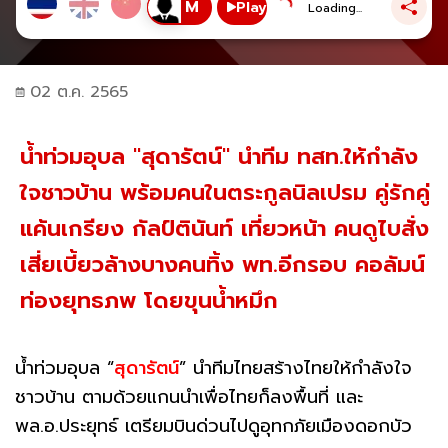
Play
Loading...
02 ต.ค. 2565
น้ำท่วมอุบล "สุดารัตน์" นำทีม ทสท.ให้กำลัง
ใจชาวบ้าน พร้อมคนในตระกูลนิลเปรม คู่รักคู่
แค้นเกรียง กัลป์ตินันท์ เที่ยวหน้า คนดูไบสั่ง
เสี่ยเบี้ยวล้างบางคนทิ้ง พท.อีกรอบ คอลัมน์
ท่องยุทธภพ โดยขุนน้ำหมึก
น้ำท่วมอุบล “
สุดารัตน์
” นำทีมไทยสร้างไทยให้กำลังใจ
ชาวบ้าน ตามด้วยแกนนำเพื่อไทยก็ลงพื้นที่ และ
พล.อ.ประยุทธ์ เตรียมบินด่วนไปดูอุทกภัยเมืองดอกบัว