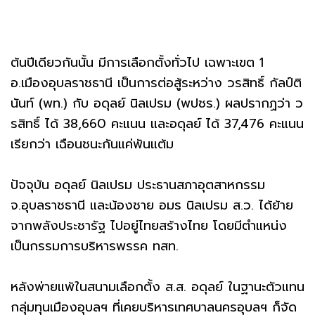
ต้นปีเดียวกันนั้น มีการเลือกตั้งทั่วไป เฉพาะเขต 1
อ.เมืองอุบลราชธานี เป็นการต่อสู้ระหว่าง วรสิทธิ์ กัลป์ติ
นันท์ (พท.) กับ อดุลย์ นิลเปรม (พปชร.) ผลปรากฏว่า ว
รสิทธิ์ ได้ 38,660 คะแนน และอดุลย์ ได้ 37,476 คะแนน
เรียกว่า เฉือนชนะกันแค่พันแต้ม
ปัจจุบัน อดุลย์ นิลเปรม ประธานสภาอุตสาหกรรม
จ.อุบลราชธานี และน้องชาย อมร นิลเปรม ส.ว. ได้ย้าย
จากพลังประชารัฐ ไปอยู่ไทยสร้างไทย โดยมีตำแหน่ง
เป็นกรรมการบริหารพรรค ทสท.
หลังพ่ายแพ้ในสนามเลือกตั้ง ส.ส. อดุลย์ ในฐานะตัวแทน
กลุ่มทุนเมืองอุบลฯ ที่เคยบริหารเทศบาลนครอุบลฯ ก็จัด