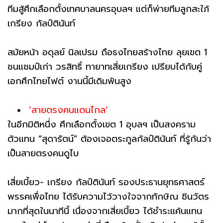
ทีมสู้ศึกเลือกตั้งเทศบาลนครอุบลฯ แต่ก็พ่ายทีมลูกสะใภ้
เกรียง กัลป์ตินันท์
สมัยหน้า อดุลย์ นิลเปรม ถือธงไทยสร้างไทย ลุยเขต 1
ชนแชมป์เก่า วรสิทธิ์ ทายาทเสี่ยเกรียง เปรียบได้กับคู่
เอกศึกไทยไฟต์ งานนี้มีเดิมพันสูง
‘สายตรงคนแดนไกล’
ในอีกมิติหนึ่ง ศึกเลือกตั้งเขต 1 อุบลฯ เป็นสงคราม
ตัวแทน “สุดารัตน์” ต้องเจอตระกูลกัลป์ตินันท์ ที่รู้กันว่า
เป็นสายตรงคนดูไบ
เสี่ยเบี้ยว- เกรียง กัลป์ตินันท์ รองประธานยุทธศาสตร์
พรรคเพื่อไทย ได้รับความไว้วางใจจากทักษิณ ชินวัตร
มากที่สุดในนาทีนี้ เนื่องจากเสี่ยเบี้ยว ได้ชำระแค้นแทน