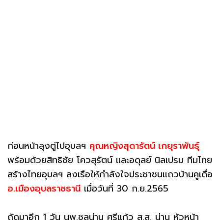
ก่อนหน้าลุงตู่ไปอุบลฯ
คุณหญิงสุดารัตน์ เกยุราพันธุ์
พร้อมด้วยสิทธิชัย โควสุรัตน์ และอดุลย์ นิลเปรม ทีมไทย
สร้างไทยอุบลฯ ลงเรือให้กำลังใจประชาชนแถวบ้านคูเดื่อ
อ.เมืองอุบลราชธานี
เมื่อวันที่ 30 ก.ย.2565
ถัดมาอีก 1 วัน นพ.ชลน่าน ศรีแก้ว ส.ส. น่าน หัวหน้า