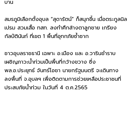
บาน
สมรภูมิเลือกตั้งอุบล “สุดารัตน์” ก็สนุกขึ้น เมื่อตระกูลนิล
เปรม สวมเสื้อ ทสท. ลงทำศึกล้างตาลูกชาย เกรียง
กัลป์ตินันท์ ที่เขต 1 พื้นที่อุทกภัยซ้ำซาก
ชาวอุบลราชธานี เฉพาะ อ.เมือง และ อ.วารินชำราบ
เผชิญภาวะน้ำท่วมเป็นพื้นที่กว้างขวาง ซึ่ง
พล.อ.ประยุทธ์ จันทร์โอชา นายกรัฐมนตรี จะเดินทาง
ลงพื้นที่ จ.อุบลฯ เพื่อติดตามการช่วยเหลือประชาชนที่
ประสบภัยน้ำท่วม ในวันที่ 4 ต.ค.2565