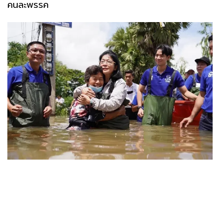
คนละพรรค