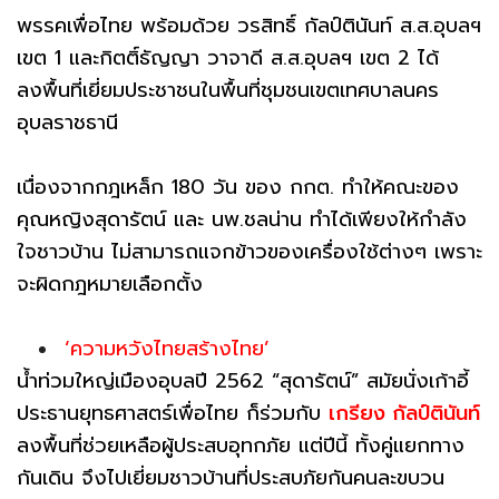
พรรคเพื่อไทย พร้อมด้วย วรสิทธิ์ กัลป์ตินันท์ ส.ส.อุบลฯ
เขต 1 และกิตติ์ธัญญา วาจาดี ส.ส.อุบลฯ เขต 2 ได้
ลงพื้นที่เยี่ยมประชาชนในพื้นที่ชุมชนเขตเทศบาลนคร
อุบลราชธานี
เนื่องจากกฎเหล็ก 180 วัน ของ กกต. ทำให้คณะของ
คุณหญิงสุดารัตน์ และ นพ.ชลน่าน ทำได้เพียงให้กำลัง
ใจชาวบ้าน ไม่สามารถแจกข้าวของเครื่องใช้ต่างๆ เพราะ
จะผิดกฎหมายเลือกตั้ง
‘ความหวังไทยสร้างไทย’
น้ำท่วมใหญ่เมืองอุบลปี 2562 “สุดารัตน์” สมัยนั่งเก้าอี้
ประธานยุทธศาสตร์เพื่อไทย ก็ร่วมกับ
เกรียง กัลป์ตินันท์
ลงพื้นที่ช่วยเหลือผู้ประสบอุทกภัย แต่ปีนี้ ทั้งคู่แยกทาง
กันเดิน จึงไปเยี่ยมชาวบ้านที่ประสบภัยกันคนละขบวน