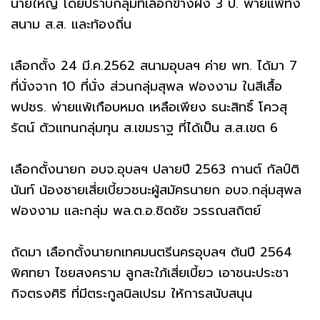
นายใหญ่ โดยปราบกลุ่มที่เลือกข้างฝั่ง 3 ป. พ่ายแพ้ทั้ง
สนาม ส.ส. และท้องถิ่น
เลือกตั้ง 24 มี.ค.2562 สนามอุบลฯ ค่าย พท. ได้มา 7
ที่นั่งจาก 10 ที่นั่ง ส่วนกลุ่มสุพล ฟองงาม ในสีเสื้อ
พปชร. พ่ายแพ้เกือบหมด เหลือเพียง ธนะสิทธิ์ โควสุ
รัตน์ ตัวแทนกลุ่มทุน ส.เขมราฐ ที่ได้เป็น ส.ส.เขต 6
เลือกตั้งนายก อบจ.อุบลฯ ปลายปี 2563 กานต์ กัลป์ติ
นันท์ น้องชายเสี่ยเบี้ยวชนะผู้สมัครนายก อบจ.กลุ่มสุพล
ฟองงาม และกลุ่ม พล.ต.อ.ชิดชัย วรรณสถิตย์
ถัดมา เลือกตั้งนายกเทศมนตรีนครอุบลฯ ต้นปี 2564
พิศทยา ไชยสงคราม ลูกสะใภ้เสี่ยเบี้ยว เอาชนะประชา
กิจตรงศิริ ที่มีตระกูลนิลเปรม ให้การสนับสนุน