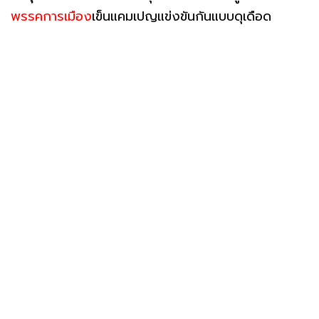
พรรคการเมือง
เข็นแคมเปญแข่งขันกันแบบดุเดือด