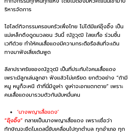
ทำกิจกรรมทุกหนทุกแห่ง โดยไม่ต้องมีหัวคะแนนเข้ามาบ
ริหารจัดการ
ไฮไลต์กิจกรรมครอบครัวเพื่อไทย ไม่ได้มีแค่อุ๊งอิ๊ง เป็น
แม่เหล็กดึงดูดมวลชน วันนี้ ณัฐวุฒิ ใสยเกื้อ ร่วมขึ้น
เวทีด้วย ทำให้คนเสื้อแดงมีความกระตือรือล้นที่จะเดิน
ทางมาฟังเสี่ยเต้นพูด
ลีลาปราศรัยของณัฐวุฒิ เป็นที่ประทับใจคนเสื้อแดง
เพราะมีลูกเล่นลูกฮา ฟังแล้วไม่เครียด ยกตัวอย่าง “ถ้ามี
หนู หนูก็จะหนี ถ้าที่นี่มีงูเห่า งูเห่าจะอกแตกตาย” เพราะ
คนเสื้อแดงมารวมตัวกันนับหมื่นคน
‘นางพญาเสื้อแดง’
“อุ๊งอิ๊ง”
กลายเป็นนางพญาเสื้อแดง เพราะเชื่อว่า
ทักษิณจะยึดโมเดลนี้ขับเคลื่อนไปทุกตำบล ทุกอำเภอ ทุก