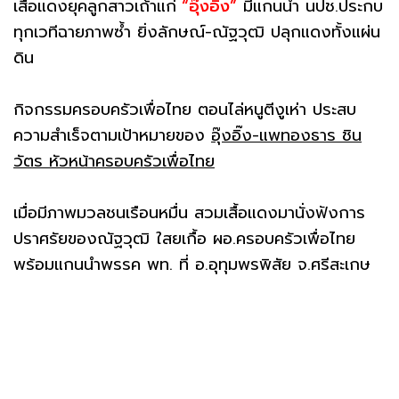
เสื้อแดงยุคลูกสาวเถ้าแก่
“อุ๊งอิ๊ง”
มีแกนนำ นปช.ประกบ
ทุกเวทีฉายภาพซ้ำ ยิ่งลักษณ์-ณัฐวุฒิ ปลุกแดงทั้งแผ่น
ดิน
กิจกรรมครอบครัวเพื่อไทย ตอนไล่หนูตีงูเห่า ประสบ
ความสำเร็จตามเป้าหมายของ
อุ๊งอิ๊ง-แพทองธาร ชิน
วัตร หัวหน้าครอบครัวเพื่อไทย
เมื่อมีภาพมวลชนเรือนหมื่น สวมเสื้อแดงมานั่งฟังการ
ปราศรัยของณัฐวุฒิ ใสยเกื้อ ผอ.ครอบครัวเพื่อไทย
พร้อมแกนนำพรรค พท. ที่ อ.อุทุมพรพิสัย จ.ศรีสะเกษ