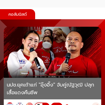
คอลัมนิสต์
นปช.ยุคเถ้าแก่ "อุ๊งอิ๊ง" จับคู่ณัฐวุฒิ ปลุก
เสื้อแดงคืนชีพ