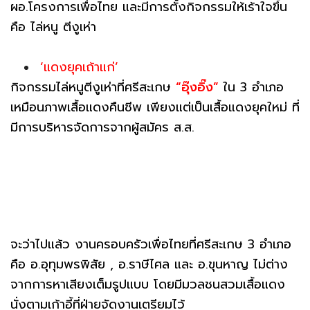
ผอ.โครงการเพื่อไทย และมีการตั้งกิจกรรมให้เร้าใจขึ้น
คือ ไล่หนู ตีงูเห่า
‘แดงยุคเถ้าแก่’
กิจกรรมไล่หนูตีงูเห่าที่ศรีสะเกษ
“อุ๊งอิ๊ง”
ใน 3 อำเภอ
เหมือนภาพเสื้อแดงคืนชีพ เพียงแต่เป็นเสื้อแดงยุคใหม่ ที่
มีการบริหารจัดการจากผู้สมัคร ส.ส.
จะว่าไปแล้ว งานครอบครัวเพื่อไทยที่ศรีสะเกษ 3 อำเภอ
คือ อ.อุทุมพรพิสัย , อ.ราษีไศล และ อ.ขุนหาญ ไม่ต่าง
จากการหาเสียงเต็มรูปแบบ โดยมีมวลชนสวมเสื้อแดง
นั่งตามเก้าอี้ที่ฝ่ายจัดงานเตรียมไว้