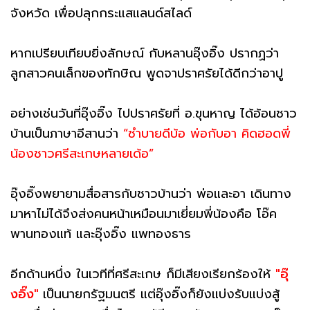
จังหวัด เพื่อปลุกกระแสแลนด์สไลด์
หากเปรียบเทียบยิ่งลักษณ์ กับหลานอุ๊งอิ๊ง ปรากฏว่า
ลูกสาวคนเล็กของทักษิณ พูดจาปราศรัยได้ดีกว่าอาปู
อย่างเช่นวันที่อุ๊งอิ๊ง ไปปราศรัยที่ อ.ขุนหาญ ได้อ้อนชาว
บ้านเป็นภาษาอีสานว่า
“ซำบายดีบ้อ พ่อกับอา คิดฮอดพี่
น้องชาวศรีสะเกษหลายเด้อ”
อุ๊งอิ๊งพยายามสื่อสารกับชาวบ้านว่า พ่อและอา เดินทาง
มาหาไม่ได้จึงส่งคนหน้าเหมือนมาเยี่ยมพี่น้องคือ โอ๊ค
พานทองแท้ และอุ๊งอิ๊ง แพทองธาร
อีกด้านหนึ่ง ในเวทีที่ศรีสะเกษ ก็มีเสียงเรียกร้องให้
"อุ๊
งอิ๊ง"
เป็นนายกรัฐมนตรี แต่อุ๊งอิ๊งก็ยังแบ่งรับแบ่งสู้