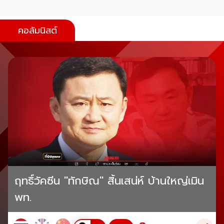
คอลัมนิสต์
ฤทธิ์วัคซีน "ทักษิณ" สิ้นเสน่ห์ บ้านใหญ่เมิน
พท.