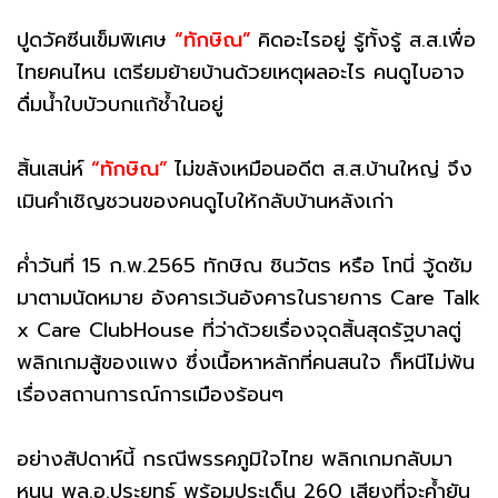
ปูดวัคซีนเข็มพิเศษ
“ทักษิณ”
คิดอะไรอยู่ รู้ทั้งรู้ ส.ส.เพื่อ
ไทยคนไหน เตรียมย้ายบ้านด้วยเหตุผลอะไร คนดูไบอาจ
ดื่มน้ำใบบัวบกแก้ช้ำในอยู่
สิ้นเสน่ห์
“ทักษิณ”
ไม่ขลังเหมือนอดีต ส.ส.บ้านใหญ่ จึง
เมินคำเชิญชวนของคนดูไบให้กลับบ้านหลังเก่า
ค่ำวันที่ 15 ก.พ.2565 ทักษิณ ชินวัตร หรือ โทนี่ วู้ดซัม
มาตามนัดหมาย อังคารเว้นอังคารในรายการ Care Talk
x Care ClubHouse ที่ว่าด้วยเรื่องจุดสิ้นสุดรัฐบาลตู่
พลิกเกมสู้ของแพง ซึ่งเนื้อหาหลักที่คนสนใจ ก็หนีไม่พ้น
เรื่องสถานการณ์การเมืองร้อนๆ
อย่างสัปดาห์นี้ กรณีพรรคภูมิใจไทย พลิกเกมกลับมา
หนุน พล.อ.ประยุทธ์ พร้อมประเด็น 260 เสียงที่จะค้ำยัน