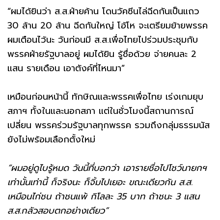
“ผมได้ยินว่า ส.ส.ฝ่ายค้าน โดนวัคซีนไล่ฉีดกันเป็นแถว
30 ล้าน 20 ล้าน ฉีดกันใหญ่ โอ้โห จะเตรียมย้ายพรรค
ผมเตือนไว้นะ วันก่อนมี ส.ส.เพื่อไทยไปร่วมประชุมกับ
พรรคฝ่ายรัฐบาลอยู่ ผมได้ยิน รู้ชื่อด้วย จ่ายคนละ 2
แสน รายเดือน เอาตังค์ที่ไหนมา”
เหมือนก่อนหน้านี้ ทักษิณและพรรคเพื่อไทย เร่งเกมยุบ
สภาฯ ทั้งในและนอกสภา แต่ในชั่วโมงนี้สถานการณ์
เปลี่ยน พรรคร่วมรัฐบาลทุกพรรค รวมถึงกลุ่มธรรมนัส
ยังไม่พร้อมเลือกตั้งใหม่
“ผมอยู่ดูไบรู้หมด วันนี้ที่บอกว่า เอารายชื่อไปโชว์นายกฯ
เท่านั้นเท่านี้ ก็จริงนะ ก็จิ้มไปเยอะ ขณะเดียวกัน ส.ส.
เหมือนไก่ชน ถ้าชนแพ้ กิโลละ 35 บาท ถ้าชนะ 3 แสน
ส.ส.กลัวสอบตกอย่างเดียว”