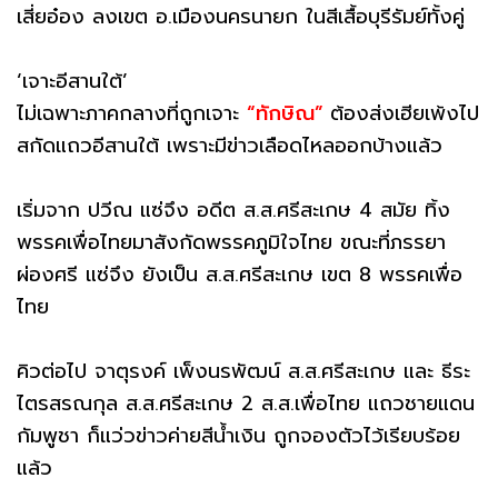
เสี่ยอ๋อง ลงเขต อ.เมืองนครนายก ในสีเสื้อบุรีรัมย์ทั้งคู่
‘เจาะอีสานใต้’
ไม่เฉพาะภาคกลางที่ถูกเจาะ
“ทักษิณ”
ต้องส่งเฮียเพ้งไป
สกัดแถวอีสานใต้ เพราะมีข่าวเลือดไหลออกบ้างแล้ว
เริ่มจาก ปวีณ แซ่จึง อดีต ส.ส.ศรีสะเกษ 4 สมัย ทิ้ง
พรรคเพื่อไทยมาสังกัดพรรคภูมิใจไทย ขณะที่ภรรยา
ผ่องศรี แซ่จึง ยังเป็น ส.ส.ศรีสะเกษ เขต 8 พรรคเพื่อ
ไทย
คิวต่อไป จาตุรงค์ เพ็งนรพัฒน์ ส.ส.ศรีสะเกษ และ ธีระ
ไตรสรณกุล ส.ส.ศรีสะเกษ 2 ส.ส.เพื่อไทย แถวชายแดน
กัมพูชา ก็แว่วข่าวค่ายสีน้ำเงิน ถูกจองตัวไว้เรียบร้อย
แล้ว