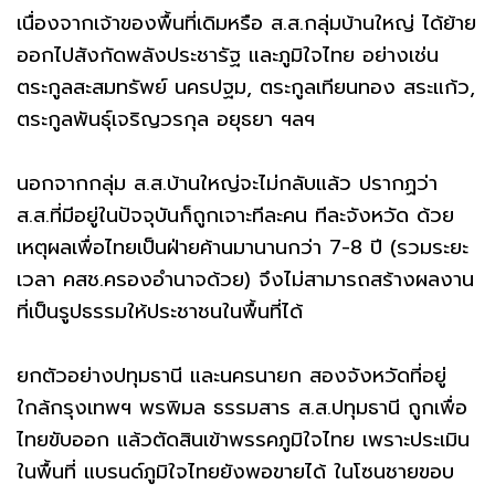
เนื่องจากเจ้าของพื้นที่เดิมหรือ ส.ส.กลุ่มบ้านใหญ่ ได้ย้าย
ออกไปสังกัดพลังประชารัฐ และภูมิใจไทย อย่างเช่น
ตระกูลสะสมทรัพย์ นครปฐม, ตระกูลเทียนทอง สระแก้ว,
ตระกูลพันธุ์เจริญวรกุล อยุธยา ฯลฯ
นอกจากกลุ่ม ส.ส.บ้านใหญ่จะไม่กลับแล้ว ปรากฏว่า
ส.ส.ที่มีอยู่ในปัจจุบันก็ถูกเจาะทีละคน ทีละจังหวัด ด้วย
เหตุผลเพื่อไทยเป็นฝ่ายค้านมานานกว่า 7-8 ปี (รวมระยะ
เวลา คสช.ครองอำนาจด้วย) จึงไม่สามารถสร้างผลงาน
ที่เป็นรูปธรรมให้ประชาชนในพื้นที่ได้
ยกตัวอย่างปทุมธานี และนครนายก สองจังหวัดที่อยู่
ใกล้กรุงเทพฯ พรพิมล ธรรมสาร ส.ส.ปทุมธานี ถูกเพื่อ
ไทยขับออก แล้วตัดสินเข้าพรรคภูมิใจไทย เพราะประเมิน
ในพื้นที่ แบรนด์ภูมิใจไทยยังพอขายได้ ในโซนชายขอบ