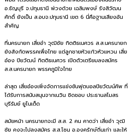
อ.ธัญบุรี จ.ปทุมธานี พ่วงด้วย เฉลิมพงษ์ รังสิวัฒน
ศักดิ์ ยังเป็น ส.อบจ.ปทุมธานี เขต 6 นี่คือฐานเสียงอัน
สำคัญ
ที่นครนายก เสี่ยอ๋า วุฒิชัย กิตติธเนศวร ส.ส.นครนายก
ยังสังกัดพรรคเพื่อไทย แต่ลูกชายหัวแก้วหัวแหวน เสี่ย
อ๋อง ปิยวัฒน์ กิตติธเนศวร เปิดตัวเตรียมลงสมัคร
ส.ส.นครนายก พรรคภูมิใจไทย
ล่าสุด เสี่ยอ๋องเพิ่งจัดการแข่งขันฟุตบอลปิยวัฒน์คัพ ที่
ได้รับการสนับสนุนจากเนวิน ชิดชอบ ประธานสโมสร
บุรีรัมย์ ยูไนเต็ด
สมัยหน้า นครนายกจะมี ส.ส. 2 คน คาดว่า เสี่ยอ๋า วุฒิ
ชัย คงจะไปลงสมัคร ส.ส.โซน อ.องครักษ์ถิ่นเก่า และให้