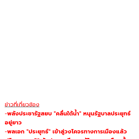
ข่าวที่เกี่ยวข้อง
-
พลังประชารัฐสยบ "คลื่นใต้น้ำ" หนุนรัฐบาลประยุทธ์
อยู่ยาว
-
พลเอก "ประยุทธ์" เข้าสู่วงโคจรทางการเมืองแล้ว