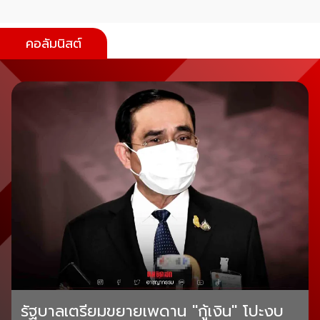
คอลัมนิสต์
รัฐบาลเตรียมขยายเพดาน "กู้เงิน" โปะงบ