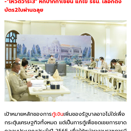
-"โหวตวาระ3" หักปากกาเซียน แก้ไข รธน. เลือกตั้ง
บัตร2ใบผ่านฉลุย
เป้าหมายหลักของการ
กู้เงิน
เพิ่มของรัฐบาลอาจไม่ใช่เพื่อ
กระตุ้นเศรษฐกิจทั้งหมด แต่เป็นการกู้เพื่อชดเชยการขาด