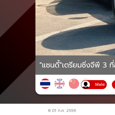
"แซนดี้"เตรียมซิ่งจีพี 3 ท
01 ก.ค. 2559