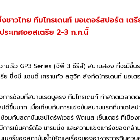
ซิ่งชาวไทย ทีมไทรเดนท์ มอเตอร์สปอร์ต เตรียม
 ประเทศออสเตรีย 2-3 ก.ค.นี้
P3 Series (จีพี 3 ซีรีส์) สนามสอง ที่จะมีขึ้นระ
ย ซึ่งมี แซนดี้ เคราแก้ว สตูวิค สังกัดไทรเดนท์ มอเตอร
ี่สนามเรดบูลริง ทีมไทรเดนท์ ทำสถิติเวลาติดอับด
่ดีขึ้นมาก เมื่อเทียบกับการแข่งขันสนามแรกที่บาเซโล
กซ้อมกับสถาบันเชปไดร์ฟเวอร์ ฟิตเนส เซ็นเตอร์ ที่เมือง
การเน้นคาร์ดิโอ เทรนนิ่ง และความแข็งแกร่งของกล้าม
งสถาบันย้ำให้ดูแลเรื่องของอาหารการกินควบคู่กัน