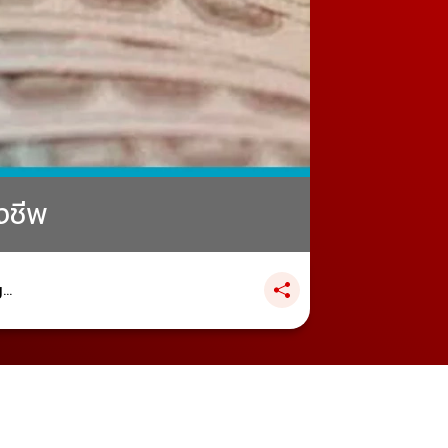
ังชีพ
..