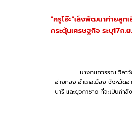
"ครูโอ๊ะ"เล็งพัฒนาค่ายลูก
กระตุ้นเศรษฐกิจ ระบุ17ก.ย.
นางกนกวรรณ วิลาวัลย์ รัฐมน
อ่างทอง อำเภอเมือง จังหวัดอ่
นารี และยุวกาชาด ที่จะเป็นกำล