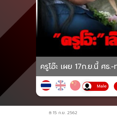
ครูโอ๊ะ เผย 17ก.ย.นี้ ศธ
15 ก.ย. 2562