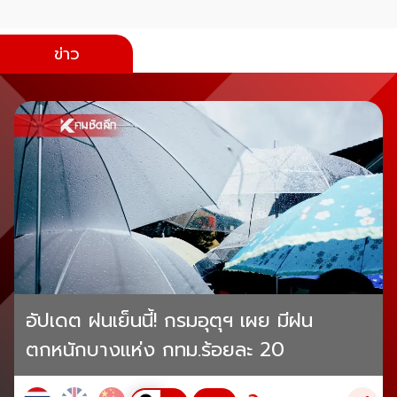
ข่าว
อัปเดต ฝนเย็นนี้! กรมอุตุฯ เผย มีฝน
ตกหนักบางแห่ง กทม.ร้อยละ 20