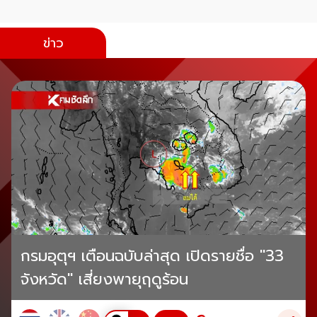
ข่าว
กรมอุตุฯ เตือนฉบับล่าสุด เปิดรายชื่อ "33
จังหวัด" เสี่ยงพายุฤดูร้อน