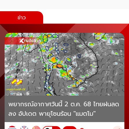
ข่าว
พยากรณ์อากาศวันนี้ 2 ต.ค. 68 ไทยฝนลด
ลง อัปเดต พายุโซนร้อน "แมตโม"