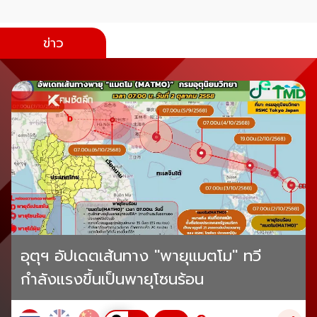
ข่าว
อุตุฯ อัปเดตเส้นทาง "พายุแมตโม" ทวี
กำลังแรงขึ้นเป็นพายุโซนร้อน