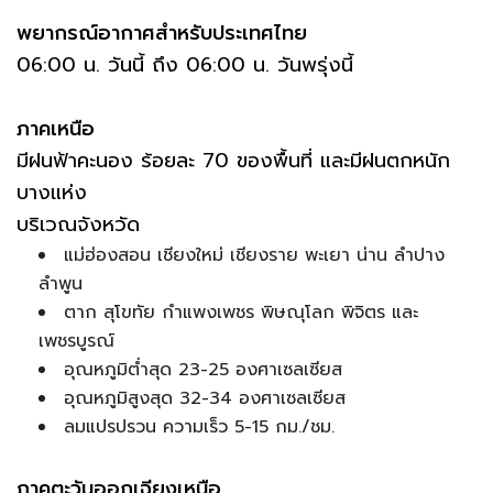
พยากรณ์อากาศสำหรับประเทศไทย
06:00 น. วันนี้ ถึง 06:00 น. วันพรุ่งนี้
ภาคเหนือ
มีฝนฟ้าคะนอง ร้อยละ 70 ของพื้นที่ และมีฝนตกหนัก
บางแห่ง
บริเวณจังหวัด
แม่ฮ่องสอน เชียงใหม่ เชียงราย พะเยา น่าน ลำปาง
ลำพูน
ตาก สุโขทัย กำแพงเพชร พิษณุโลก พิจิตร และ
เพชรบูรณ์
อุณหภูมิต่ำสุด 23-25 องศาเซลเซียส
อุณหภูมิสูงสุด 32-34 องศาเซลเซียส
ลมแปรปรวน ความเร็ว 5-15 กม./ชม.
ภาคตะวันออกเฉียงเหนือ