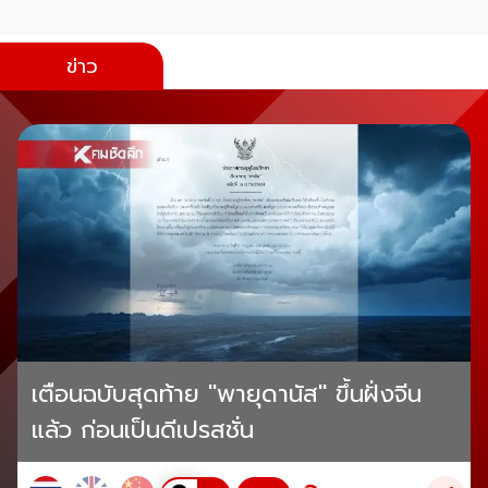
ข่าว
เตือนฉบับสุดท้าย "พายุดานัส" ขึ้นฝั่งจีน
แล้ว ก่อนเป็นดีเปรสชั่น