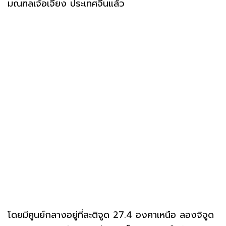
มณฑลเจ้อเจียง ประเทศจีนแล้ว
โดยมีศูนย์กลางอยู่ที่ละติจูด 27.4 องศาเหนือ ลองจิจูด