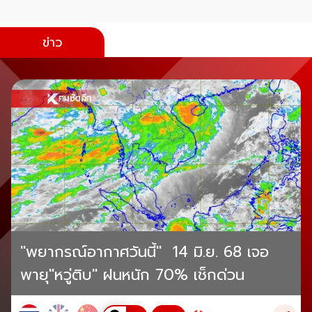
ข่าว
"พยากรณ์อากาศวันนี้" 14 มิ.ย. 68 เจอ
พายุ"หวู่ติบ" ฝนหนัก 70% เช็กด่วน