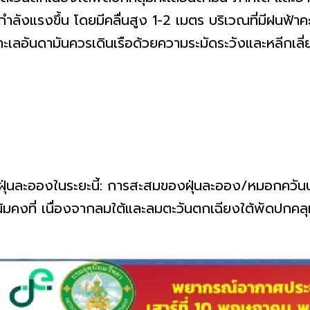
กำลังแรงขึ้น โดยมีคลื่นสูง 1-2 เมตร บริเวณที่มีฝนฟ้
ะเลอันดามันควรเดินเรือด้วยความระมัดระวังและหลีกเลี่ย
ฝุ่นละอองในระยะนี้: การสะสมของฝุ่นละออง/หมอกควัน
มคงที่ เนื่องจากลมใต้และลมตะวันตกเฉียงใต้พัดปกคลุ