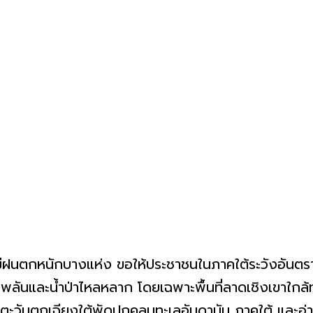
ละมีฝนตกหนักบางแห่ง ขอให้ประชาชนในภาคใต้ระวังอัน
บพลันและน้ำป่าไหลหลาก โดยเฉพาะพื้นที่ลาดเชิงเขาใกล้ทาง
ตะวันตกเฉียงใต้พัดปกคลุมทะเลอันดามัน ภาคใต้ และอ่าว