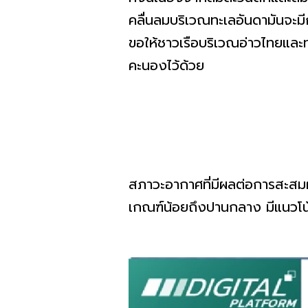
คลื่นลมบริเวณทะเลอันดามันจะมี
ขอให้ชาวเรือบริเวณอ่าวไทยและท
คะนองไว้ด้วย
สภาวะอากาศที่มีผลต่อการสะสม
เกณฑ์น้อยถึงปานกลาง มีแนวโน้