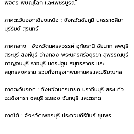
พิจิตร พิษณุโลก และเพชรบูรณ์
ภาคตะวันออกเฉียงเหนือ : จังหวัดชัยภูมิ นครราชสีมา
บุรีรัมย์ สุรินทร์
ภาคกลาง : จังหวัดนครสวรรค์ อุทัยธานี ชัยนาท ลพบุรี
สระบุรี สิงห์บุรี อ่างทอง พระนครศรีอยุธยา สุพรรณบุรี
กาญจนบุรี ราชบุรี นครปฐม สมุทรสาคร และ
สมุทรสงคราม รวมทั้งกรุงเทพมหานครและปริมณฑล
ภาคตะวันออก : จังหวัดนครนายก ปราจีนบุรี สระแก้ว
ฉะเชิงเทรา ชลบุรี ระยอง จันทบุรี และตราด
ภาคใต้ : จังหวัดเพชรบุรี ประจวบคีรีขันธ์ ชุมพร