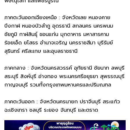
พิษณุโลก และเพชรบูรณ์
ภาคตะวันออกเฉียงเหนือ : จังหวัดเลย หนองคาย
บึงกาฬ หนองบัวลำภู อุดรธานี สกลนคร นครพนม
ชัยภูมิ กาฬสินธุ์ ขอนแก่น มุกดาหาร มหาสารคาม
ร้อยเอ็ด ยโสธร อำนาจเจริญ นครราชสีมา บุรีรัมย์
สุรินทร์ ศรีสะเกษ และอุบลราชธานี
ภาคกลาง : จังหวัดนครสวรรค์ อุทัยธานี ชัยนาท ลพบุรี
สระบุรี สิงห์บุรี อ่างทอง พระนครศรีอยุธยา สุพรรณบุรี
กาญจนบุรี รวมทั้งกรุงเทพมหานครและปริมณฑล
ภาคตะวันออก : จังหวัดนครนายก ปราจีนบุรี สระแก้ว
ฉะเชิงเทรา ชลบุรี ระยอง จันทบุรี และตราด