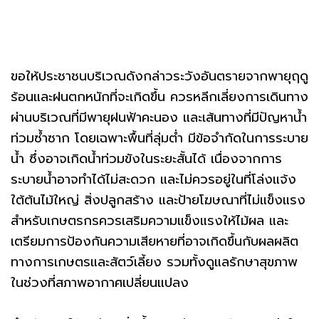
ขอให้ประชาชนบริเวณดังกล่าวระวังอันตรายจากพายุฤดู
ร้อนและฝนตกหนักที่จะเกิดขึ้น ควรหลีกเลี่ยงการเดินทาง
ผ่านบริเวณที่มีพายุฝนฟ้าคะนอง และเส้นทางที่มีปัญหาน้ำ
ท่วมซ้ำซาก โดยเฉพาะพื้นที่ลุ่มต่ำ มีข้อจำกัดในการระบาย
น้ำ ซึ่งอาจเกิดน้ำท่วมขังในระยะสั้นได้ เนื่องจากการ
ระบายน้ำอาจทำได้ไม่สะดวก และไม่ควรอยู่ในที่โล่งแจ้ง
ใต้ต้นไม้ใหญ่ สิ่งปลูกสร้าง และป้ายโฆษณาที่ไม่แข็งแรง
สำหรับเกษตรกรควรเสริมความแข็งแรงให้ไม้ผล และ
เตรียมการป้องกันความเสียหายที่อาจเกิดขึ้นกับผลผลิต
ทางการเกษตรและสัตว์เลี้ยง รวมทั้งดูแลรักษาสุขภาพ
ในช่วงที่สภาพอากาศเปลี่ยนแปลง