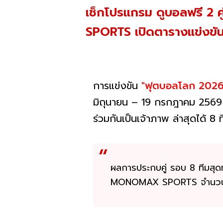
เช็กโปรแกรม ดูบอลฟรี 2
SPORTS เปิดตารางแข่งขัน 
การแข่งขัน
"ฟุตบอลโลก 2026
มิถุนายน – 19 กรกฎาคม 2569 โ
ร่วมกันเป็นเจ้าภาพ ล่าสุดได้ 8 
ผลการประกบคู่ รอบ 8 ทีมสุด
MONOMAX SPORTS จำนวน 2 ค