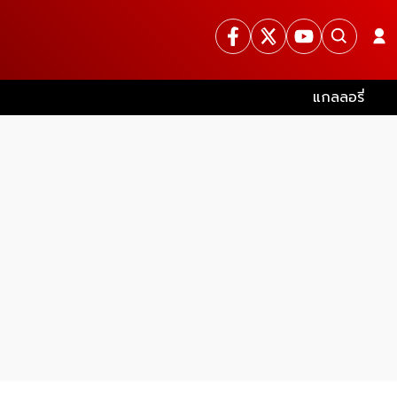
แกลลอรี่