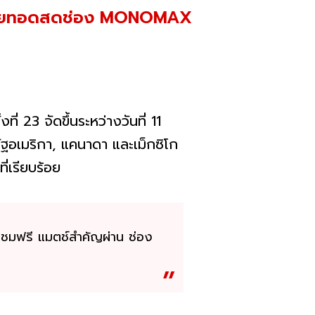
" ถ่ายทอดสดช่อง MONOMAX
23 จัดขึ้นระหว่างวันที่ 11
ฐอเมริกา, แคนาดา และเม็กซิโก
ี่เรียบร้อย
บชมฟรี แมตช์สำคัญผ่าน ช่อง