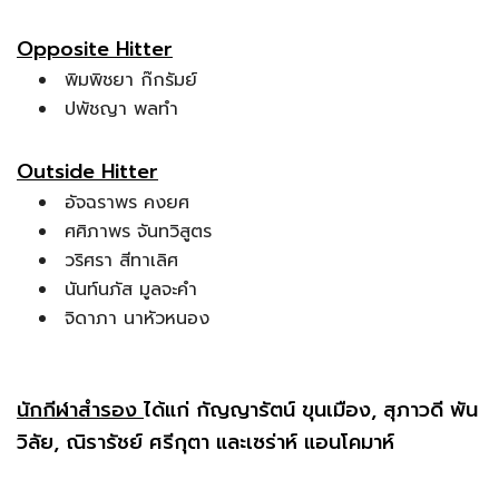
Opposite Hitter
พิมพิชยา ก๊กรัมย์
ปพัชญา พลทำ
Outside Hitter
อัจฉราพร คงยศ
ศศิภาพร จันทวิสูตร
วริศรา สีทาเลิศ
นันท์นภัส มูลจะคำ
จิดาภา นาหัวหนอง
นักกีฬาสำรอง
ได้แก่ กัญญารัตน์ ขุนเมือง, สุภาวดี พัน
วิลัย, ณิรารัชย์ ศรีกุตา และเซร่าห์ แอนโคมาห์