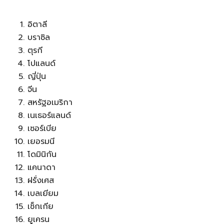
อิตาลี
บราซิล
ตุรกี
โปแลนด์
ญี่ปุ่น
จีน
สหรัฐอเมริกา
เนเธอร์แลนด์
เซอร์เบีย
เยอรมนี
โดมินิกัน
แคนาดา
ฝรั่งเศส
เบลเยียม
เช็กเกีย
ยูเครน