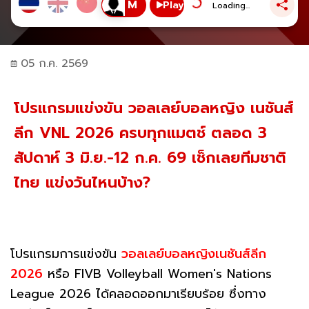
Play
Loading...
05 ก.ค. 2569
โปรแกรมแข่งขัน วอลเลย์บอลหญิง เนชันส์
ลีก VNL 2026 ครบทุกแมตช์ ตลอด 3
สัปดาห์ 3 มิ.ย.-12 ก.ค. 69 เช็กเลยทีมชาติ
ไทย แข่งวันไหนบ้าง?
โปรแกรมการแข่งขัน
วอลเลย์บอลหญิงเนชันส์ลีก
2026
หรือ FIVB Volleyball Women's Nations
League 2026 ได้คลอดออกมาเรียบร้อย ซึ่งทาง