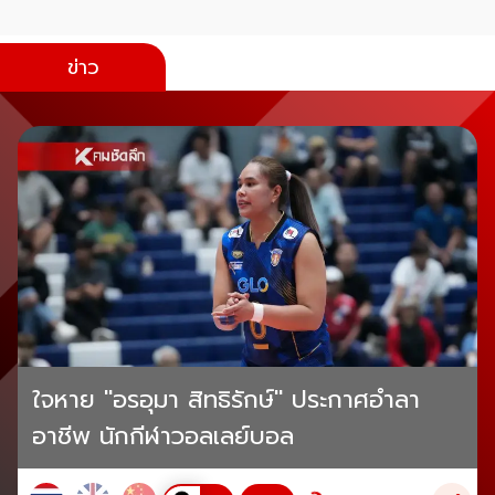
ข่าว
ใจหาย "อรอุมา สิทธิรักษ์" ประกาศอำลา
อาชีพ นักกีฬาวอลเลย์บอล