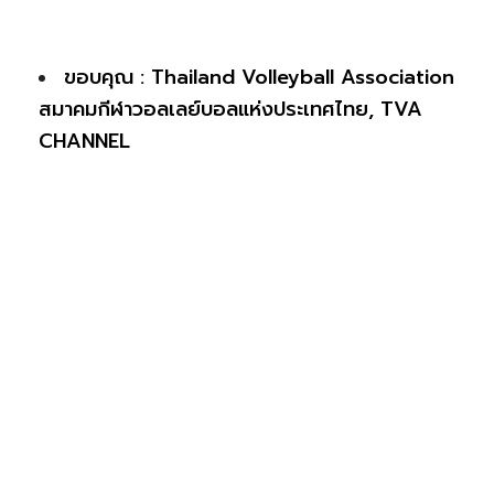
ขอบคุณ : Thailand Volleyball Association
สมาคมกีฬาวอลเลย์บอลแห่งประเทศไทย, TVA
CHANNEL