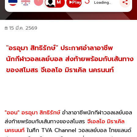
Play
Loading...
15 มี.ค. 2569
"อรอุมา สิทธิรักษ์" ประกาศอำลาอาชีพ
นักกีฬาวอลเลย์บอล ส่งท้ายพร้อมกับเส้นทาง
ของสโมสร จีเอลโอ มิราเคิล นครนนท์
"ออน" อรอุมา สิทธิรักษ์
อำลาอาชีพนักกีฬาวอลเลย์บอล
ส่งท้ายพร้อมกับเส้นทางของสโมสร
จีเอลโอ มิราเคิล
นครนนท์
ในศึก TVA Channel วอลเลย์บอล ไทยแลนด์