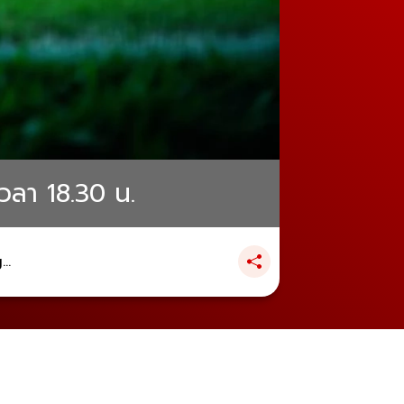
เวลา 18.30 น.
..