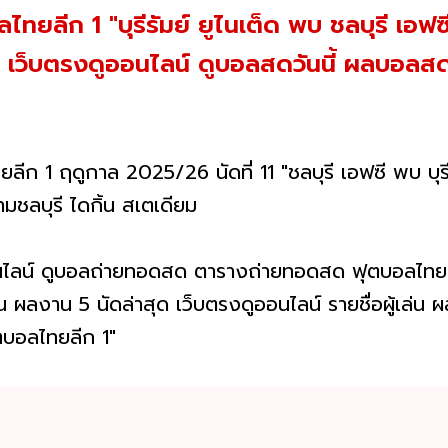
ยลีก 1 "บุรีรัมย์ ยูไนเต็ด พบ ชลบุรี เอฟซ
 เว็บตรงดูออนไลน์ ดูบอลสดวันนี้ ผลบอลส
1 ฤดูกาล 2025/26 นัดที่ 11 "ชลบุรี เอฟซี พบ บุรีรัมย
มชลบุรี ไดกิ้น สเตเดียม
น์ ดูบอลถ่ายทอดสด ตารางถ่ายทอดสด ฟุตบอลไทยลีก 1
กัน ผลงาน 5 นัดล่าสุด เว็บตรงดูออนไลน์ รายชื่อผู้เล
ตบอลไทยลีก 1"