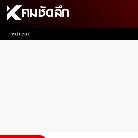
หน้าแรก