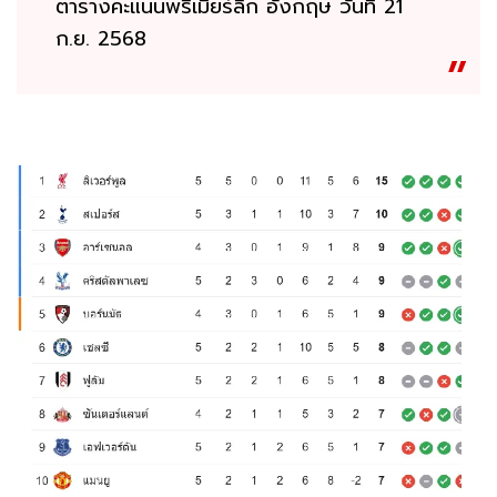
ตารางคะแนนพรีเมียร์ลีก อังกฤษ วันที่ 21
ก.ย. 2568