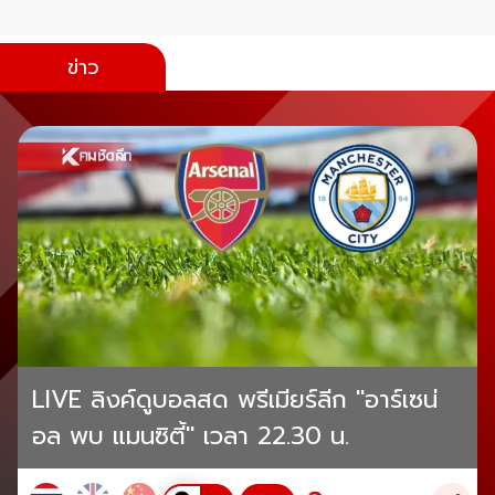
ข่าว
LIVE ลิงค์ดูบอลสด พรีเมียร์ลีก "อาร์เซน่
อล พบ แมนซิตี้" เวลา 22.30 น.