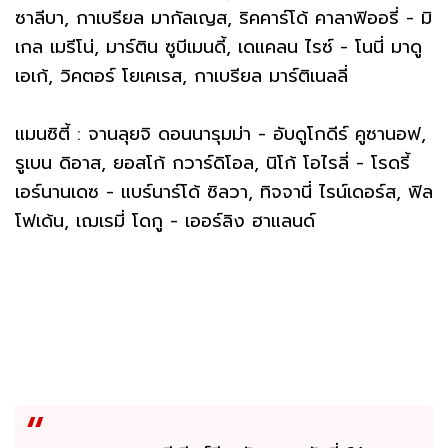
ซาลีบา, กาเบรียล มากัลเญส, ริคคาร์โด้ คาลาฟิออรี่ - มิ
เกล เมรีโน่, มาร์ติน ซูบีเมนดี้, เดแคลน ไรซ์ - โนนี่ มาดู
เอเก้, วิคตอร์ โยเคเรส, กาเบรียล มาร์ติเนลลี่
แมนซิตี้ : จานลุยจิ ดอนนารุมม่า - อับดูโกดีร์ คูซานอฟ,
รูเบน ดิอาส, ยอสโก้ กวาร์ดิโอล, นิโก้ โอไรลี่ - โรดรี้
เอร์นานเดซ - แบร์นาร์โด้ ซิลวา, ทิจจานี่ ไรน์เดอร์ส, ฟิล
โฟเด้น, เฌเรมี่ โดกู - เออร์ลิง ฮาแลนด์