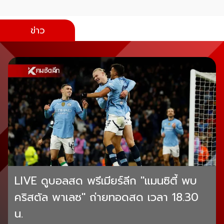
ข่าว
LIVE ดูบอลสด พรีเมียร์ลีก "แมนซิตี้ พบ
คริสตัล พาเลซ" ถ่ายทอดสด เวลา 18.30
น.