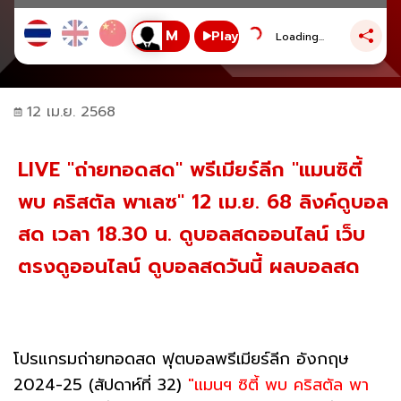
Play
Loading...
12 เม.ย. 2568
LIVE "ถ่ายทอดสด" พรีเมียร์ลีก "แมนซิตี้
พบ คริสตัล พาเลซ" 12 เม.ย. 68 ลิงค์ดูบอล
สด เวลา 18.30 น. ดูบอลสดออนไลน์ เว็บ
ตรงดูออนไลน์ ดูบอลสดวันนี้ ผลบอลสด
โปรแกรมถ่ายทอดสด ฟุตบอลพรีเมียร์ลีก อังกฤษ
2024-25 (สัปดาห์ที่ 32)
"แมนฯ ซิตี้ พบ คริสตัล พา