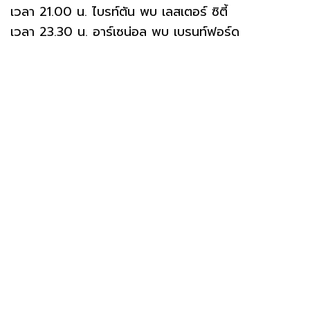
เวลา 21.00 น. ไบรท์ตัน พบ เลสเตอร์ ซิตี้
เวลา 23.30 น. อาร์เซน่อล พบ เบรนท์ฟอร์ด