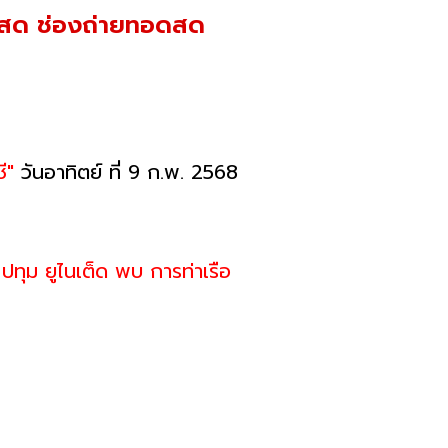
บอลสด ช่องถ่ายทอดสด
ซี"
วันอาทิตย์ ที่ 9 ก.พ. 2568
ี ปทุม ยูไนเต็ด พบ การท่าเรือ