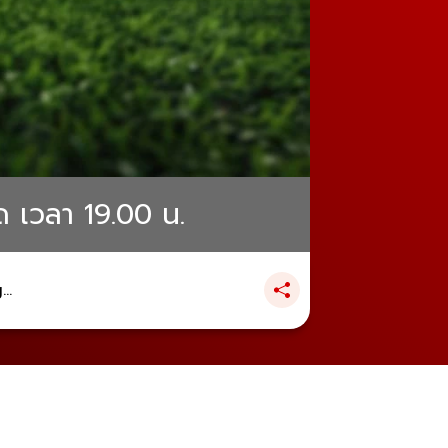
ด เวลา 19.00 น.
..