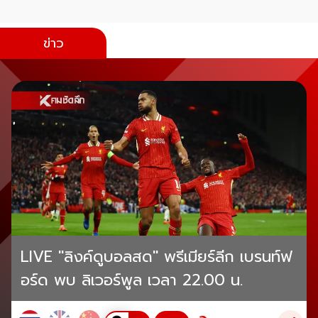
ข่าว
LIVE "ลิงค์ดูบอลสด" พรีเมียร์ลีก เบรนท์ฟ
อร์ด พบ ลิเวอร์พูล เวลา 22.00 น.