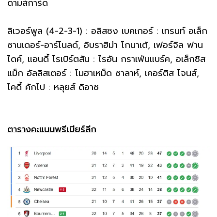
ดามส์การ์ด
ลิเวอร์พูล (4-2-3-1) : อลิสซง เบคเกอร์ : เทรนท์ อเล็ก
ซานเดอร์-อาร์โนลด์, อิบราฮิม่า โกนาเต้, เฟอร์จิล ฟาน
ไดค์, แอนดี้ โรเบิร์ตสัน : ไรอัน กราเฟ่นแบร์ค, อเล็กซิส
แม็ก อัลลิสเตอร์ : โมฮาเหม็ด ซาลาห์, เคอร์ติส โจนส์,
โคดี้ คักโป : หลุยส์ ดิอาซ
ตารางคะแนนพรีเมียร์ลีก