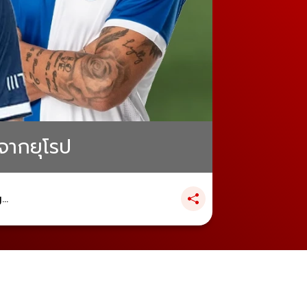
งจากยุโรป
..