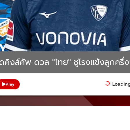
ชุดคิงส์คัพ ดวล "ไทย" ชูโรงแข้งลูกครึ่
Loading.
Play