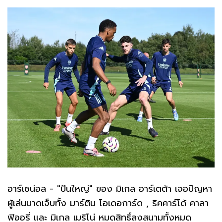
อาร์เซน่อล - "ปืนใหญ่" ของ มิเกล อาร์เตต้า เจอปัญหา
ผู้เล่นบาดเจ็บทั้ง มาร์ติน โอเดอการ์ด , ริคคาร์โด้ คาลา
ฟิออรี่ และ มิเกล เมริโน่ หมดสิทธิ์ลงสนามทั้งหมด