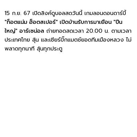
15 ก.ย. 67 เปิดลิงค์ดูบอลสดวันนี้ เกมลอนดอนดาร์บี้
"ท็อตแน่ม ฮ็อตสเปอร์" เปิดบ้านรับการมาเยือน "ปืน
ใหญ่" อาร์เซน่อล
ถ่ายทอดสดเวลา 20.00 น. ตามเวลา
ประเทศไทย ลุ้น และเชียร์บิ๊กแมตช์ยอดทีมเมืองหลวง ไม่
พลาดทุกนาที ลุ้นทุกประตู