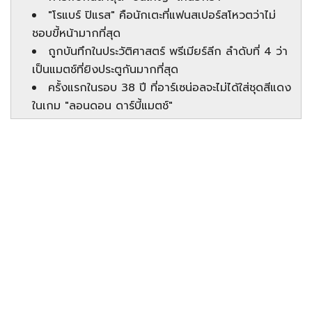
"โรแบร์ ปิแรส" คือนักเตะที่แฟนสเปอร์สโหวตว่าไม่
ชอบขี้หน้ามากที่สุด
ถูกบันทึกในประวัติศาสตร์ พรีเมียร์ลีก ลำดับที่ 4 ว่า
เป็นแมตช์ที่ยิงประตูกันมากที่สุด
ครั้งแรกในรอบ 38 ปี ที่อาร์เซน่อลจะไม่ได้ใส่ชุดสีแดง
ในเกม "ลอนดอน ดาร์บี้แมตช์"