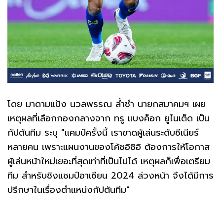
โดย มาดามแป้ง นวลพรรณ ล่ำซำ นายกสมาคมฯ​ เผย
เหตุผลที่เลือกกองกลางจาก ทรู แบงค็อก ยูไนเต็ด เป็น
กัปตันทีม ระบุ "แคมป์ครั้งนี้ เราขาดผู้เล่นระดับซีเนียร์
หลายคน เพราะแผนงานของโค้ชอิชิอิ ต้องการให้โอกาส
ผู้เล่นหน้าใหม่เยอะที่สุดเท่าที่เป็นไปได้ เหตุผลก็เพื่อเตรียม
ทีม สำหรับชิงแชมป์อาเซียน 2024 ล่วงหน้า จึงได้มีการ
ปรึกษาในเรื่องตำแหน่งกัปตันทีม"