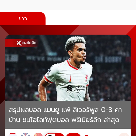
ข่าว
สรุปผลบอล แมนยู แพ้ ลิเวอร์พูล 0-3 คา
บ้าน ชมไฮไลท์ฟุตบอล พรีเมียร์ลีก ล่าสุด