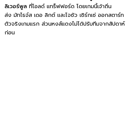
ลิเวอร์พูล
ที่โอลด์ แทร็ฟฟอร์ด โดยเกมนี้เจ้าถิ่น
ส่ง มัทไธจ์ส เดอ ลิกต์ และโจซัว เซิร์กเซ่ ออกสตาร์ท
ตัวจริงเกมแรก ส่วนหงส์แดงไม่ได้ปรับทีมจากสัปดาห์
ก่อน