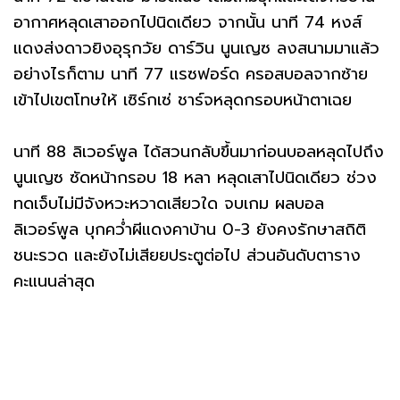
อากาศหลุดเสาออกไปนิดเดียว จากนั้น นาที 74 หงส์
แดงส่งดาวยิงอุรุกวัย ดาร์วิน นูนเญซ ลงสนามมาแล้ว
อย่างไรก็ตาม นาที 77 แรซฟอร์ด ครอสบอลจากซ้าย
เข้าไปเขตโทษให้ เซิร์กเซ่ ชาร์จหลุดกรอบหน้าตาเฉย
นาที 88 ลิเวอร์พูล ได้สวนกลับขึ้นมาก่อนบอลหลุดไปถึง
นูนเญซ ซัดหน้ากรอบ 18 หลา หลุดเสาไปนิดเดียว ช่วง
ทดเจ็บไม่มีจังหวะหวาดเสียวใด จบเกม ผลบอล
ลิเวอร์พูล บุกคว่ำผีแดงคาบ้าน 0-3 ยังคงรักษาสถิติ
ชนะรวด และยังไม่เสียยประตูต่อไป ส่วนอันดับตาราง
คะแนนล่าสุด