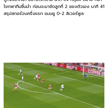
โขกพาทีมขึ้นนำ ก่อนจะมาซัดลูกที่ 2 ของตัวเอง นาที 41
สรุปสกอร์จบครึ่งแรก แมนยู 0-2 ลิเวอร์พูล