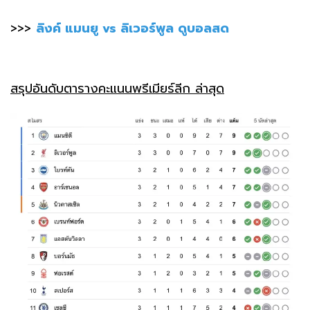
>>>
ลิงค์ แมนยู vs ลิเวอร์พูล ดูบอลสด
สรุปอันดับตารางคะแนนพรีเมียร์ลีก ล่าสุด