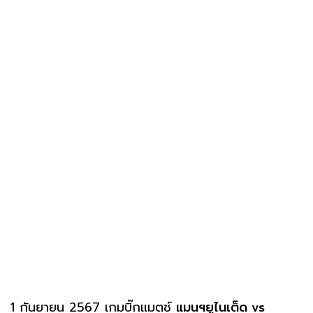
1 กันยายน 2567 เกมบิ๊กแมตช์
แมนฯยูไนเต็ด vs