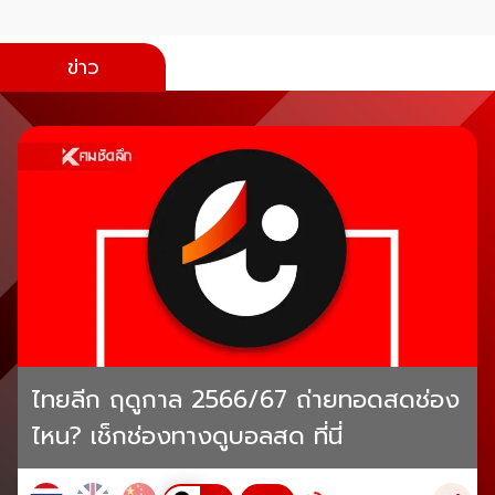
ข่าว
ไทยลีก ฤดูกาล 2566/67 ถ่ายทอดสดช่อง
ไหน? เช็กช่องทางดูบอลสด ที่นี่