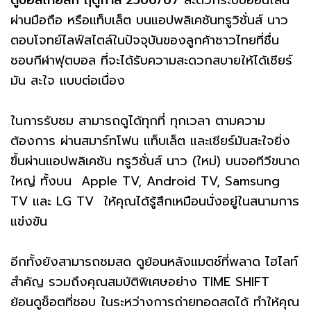
ผ่านมือถือ หรือแท็บเล็ต บนแอปพลิเคชันทรูวิชั่นส์ นาว
ตอบโจทย์ไลฟ์สไตล์ในปัจจุบันของลูกค้าชาวไทยที่ชื่น
ชอบกีฬาฟุตบอล ที่จะได้รับความสะดวกสบายให้ได้เชียร์
มัน สะใจ แบบต่อเนื่อง
ในการรับชม สามารถดูได้ทุกที่ ทุกเวลา ตามความ
ต้องการ ผ่านสมาร์ทโฟน แท็บเล็ต และเชียร์มันสะใจยิ่ง
ขึ้นผ่านแอปพลิเคชัน ทรูวิชั่นส์ นาว (ใหม่) บนจอทีวีขนาด
ใหญ่ ทั้งบน Apple TV, Android TV, Samsung
TV และ LG TV ให้คุณได้รู้สึกเหมือนนั่งอยู่ในสนามการ
แข่งขัน
อีกทั้งยังสามารถชมสด ดูย้อนหลังแมตช์ที่พลาด ไฮไลท์
สำคัญ รวมถึงคุณสมบัติพิเศษอย่าง TIME SHIFT
ย้อนดูช็อตที่ชอบ ในระหว่างการถ่ายทอดสดได้ ทำให้คุณ