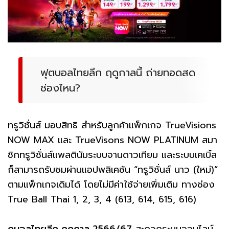
ฟุตบอลไทยลีก ฤดูกาลนี้ ถ่ายทอดสด
ช่องไหน?
ทรูวิชั่นส์ มอบสิทธิ สำหรับลูกค้าแพ็กเกจ TrueVisions
NOW MAX และ TrueVisons NOW PLATINUM สมา
ชิกทรูวิชั่นส์แพลตินัมระบบจานดาวเทียม และระบบเคเบิ้ล
ก็สามารถรับชมผ่านแอปพลิเคชัน “ทรูวิชั่นส์ นาว (ใหม่)”
ตามแพ็กเกจเดิมได้ โดยไม่มีค่าใช้จ่ายเพิ่มเติม ทางช่อง
True Ball Thai 1, 2, 3, 4 (613, 614, 615, 616)
ดูบอลไทยลีก ฤดูกาล 2566/67
สะดวกระบบออนไลน์