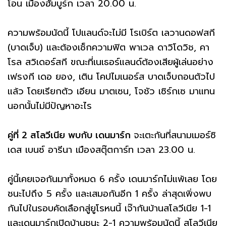
โอน เมืองฮัมบูร์ก เวลา 20.00 น.
ความพร้อมนัดนี้ โปแลนด์จะไม่มี โรเบิร์ต เลวานดอฟสกี
(บาดเจ็บ) และต้องเช็กความฟิต พาเวล ดาวิโดวิช, คา
โรล สวิเดอร์สกี ขณะที่เนเธอร์แลนด์ต้องเสียผู้เล่นอย่าง
เฟรงกี เดอ ยอง, เติน โคปไมเนอร์ส บาดเจ็บถอนตัวไป
แล้ว โดยเรียกตัว เอียน มาตเซน, โจชัว เซิร์กเซ มาแทน
นอกนั้นไม่มีปัญหาอะไร
คู่ที่ 2 สโลวีเนีย พบกับ เดนมาร์ก
จะเตะกันที่สนามเมอร์ซิ
เดส เบนซ์ อารีนา เมืองสตุ๊ตการ์ท เวลา 23.00 น.
คู่นี้เคยเจอกันมาทั้งหมด 6 ครั้ง เดนมาร์กไม่แพ้เลย โดย
ชนะไปถึง 5 ครั้ง และเสมอกันอีก 1 ครั้ง ล่าสุดเพิ่งพบ
กันไปในรอบคัดเลือกสู่ยูโรหนนี้ เจ๊ากันบ้านสโลวีเนีย 1-1
และเดนมาร์กเปิดบ้านชนะ 2-1 ความพร้อมนัดนี้ สโลวีเนีย