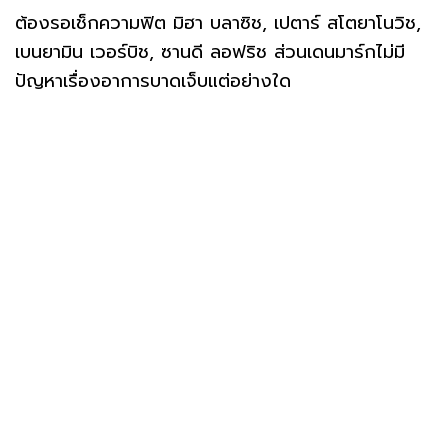
ต้องรอเช็กความฟิต มิฮา บลาซิช, เปตาร์ สโตยาโนวิช,
เบนยามิน เวอร์บิช, ซานดี ลอฟริช ส่วนเดนมาร์กไม่มี
ปัญหาเรื่องอาการบาดเจ็บแต่อย่างใด