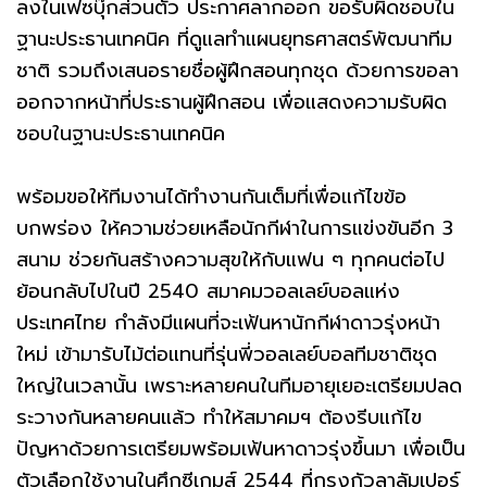
ลงในเฟซบุ๊กส่วนตัว ประกาศลากออก ขอรับผิดชอบใน
ฐานะประธานเทคนิค ที่ดูแลทำแผนยุทธศาสตร์พัฒนาทีม
ชาติ รวมถึงเสนอรายชื่อผู้ฝึกสอนทุกชุด ด้วยการขอลา
ออกจากหน้าที่ประธานผู้ฝึกสอน เพื่อแสดงความรับผิด
ชอบในฐานะประธานเทคนิค
พร้อมขอให้ทีมงานได้ทำงานกันเต็มที่เพื่อแก้ไขข้อ
บกพร่อง ให้ความช่วยเหลือนักกีฬาในการแข่งขันอีก 3
สนาม ช่วยกันสร้างความสุขให้กับแฟน ๆ ทุกคนต่อไป
ย้อนกลับไปในปี 2540 สมาคมวอลเลย์บอลแห่ง
ประเทศไทย กำลังมีแผนที่จะเฟ้นหานักกีฬาดาวรุ่งหน้า
ใหม่ เข้ามารับไม้ต่อแทนที่รุ่นพี่วอลเลย์บอลทีมชาติชุด
ใหญ่ในเวลานั้น เพราะหลายคนในทีมอายุเยอะเตรียมปลด
ระวางกันหลายคนแล้ว ทำให้สมาคมฯ ต้องรีบแก้ไข
ปัญหาด้วยการเตรียมพร้อมเฟ้นหาดาวรุ่งขึ้นมา เพื่อเป็น
ตัวเลือกใช้งานในศึกซีเกมส์ 2544 ที่กรุงกัวลาลัมเปอร์