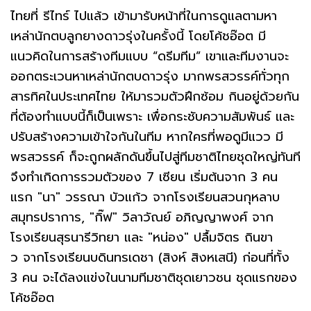
ไทยที่ รีไทร์ ไปแล้ว เข้ามารับหน้าที่ในการดูแลตามหา
เหล่านักตบลูกยางดาวรุ่งในครั้งนี้ โดยโค้ชอ๊อต มี
แนวคิดในการสร้างทีมแบบ “ดรีมทีม” เขาและทีมงานจะ
ออกตระเวนหาเหล่านักตบดาวรุ่ง มากพรสวรรค์ทั่วทุก
สารทิศในประเทศไทย ให้มารวมตัวฝึกซ้อม กินอยู่ด้วยกัน
ที่ต้องทำแบบนี้ก็เป็นเพราะ เพื่อกระชับความสัมพันธ์ และ
ปรับสร้างความเข้าใจกันในทีม หากใครที่พอดูมีแวว มี
พรสวรรค์ ก็จะถูกผลักดันขึ้นไปสู่ทีมชาติไทยชุดใหญ่ทันที
จึงทำเกิดการรวมตัวของ 7 เซียน เริ่มต้นจาก 3 คน
แรก "นา" วรรณา บัวแก้ว จากโรงเรียนสวนกุหลาบ
สมุทรปราการ, "กิ๊ฟ" วิลาวัณย์ อภิญญาพงศ์ จาก
โรงเรียนสุรนารีวิทยา และ "หน่อง" ปลื้มจิตร ถินขา
ว จากโรงเรียนบดินทรเดชา (สิงห์ สิงหเสนี) ก่อนที่ทั้ง
3 คน จะได้ลงแข่งในนามทีมชาติชุดเยาวชน ชุดแรกของ
โค้ชอ๊อต