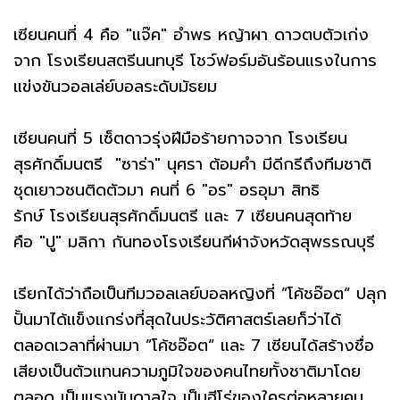
เซียนคนที่ 4 คือ "แจ๊ค" อำพร หญ้าผา ดาวตบตัวเก่ง
จาก โรงเรียนสตรีนนทบุรี โชว์ฟอร์มอันร้อนแรงในการ
แข่งขันวอลเล่ย์บอลระดับมัธยม
เซียนคนที่ 5 เซ็ตดาวรุ่งฝีมือร้ายกาจจาก โรงเรียน
สุรศักดิ์มนตรี "ซาร่า" นุศรา ต้อมคำ มีดีกรีถึงทีมชาติ
ชุดเยาวชนติดตัวมา คนที่ 6 "อร" อรอุมา สิทธิ
รักษ์ โรงเรียนสุรศักดิ์มนตรี และ 7 เซียนคนสุดท้าย
คือ "ปู" มลิกา กันทองโรงเรียนกีฬาจังหวัดสุพรรณบุรี
เรียกได้ว่าถือเป็นทีมวอลเลย์บอลหญิงที่ ”โค้ชอ๊อต“ ปลุก
ปั้นมาได้แข็งแกร่งที่สุดในประวัติศาสตร์เลยก็ว่าได้
ตลอดเวลาที่ผ่านมา ”โค้ชอ๊อต“ และ 7 เซียนได้สร้างชื่อ
เสียงเป็นตัวแทนความภูมิใจของคนไทยทั้งชาติมาโดย
ตลอด เป็นแรงบันดาลใจ เป็นฮีโร่ของใครต่อหลายคน