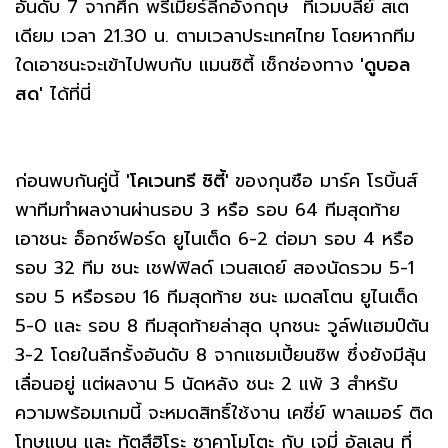
อันดับ 7 จากศึก พรีเมียร์ลีกอังกฤษ ที่เวมบลีย์ สเต
เดียม เวลา 21.30 น. ตามเวลาประเทศไทย โดยหากทีม
ใดเอาชนะจะเข้าไปพบกับ แมนซิตี้ เช็กช่องทาง
'ดูบอล
สด'
ได้ที่นี่
ก่อนพบกันคู่นี้
'โคเวนทรี ซิตี้'
ของกุนซือ มาร์ค โรบิ้นส์
พาทีมทำผลงานผ่านรอบ 3 หรือ รอบ 64 ทีมสุดท้าย
เอาชนะ อ็อกซ์ฟอร์ด ยูไนเต็ด 6-2 ต่อมา รอบ 4 หรือ
รอบ 32 ทีม ชนะ เชฟฟิลด์ เวนสเดย์ สองนัดรวม 5-1
รอบ 5 หรือรอบ 16 ทีมสุดท้าย ชนะ เมดสโตน ยูไนเต็ด
5-0 และ รอบ 8 ทีมสุดท้ายล่าสุด บุกชนะ วูล์ฟแฮมป์ตัน
3-2 โดยในลีกรั้งอันดับ 8 จากแชมเปี้ยนชิพ ซึ่งยังมีลุ้น
เลื่อนอยู่ แต่ผลงาน 5 นัดหลัง ชนะ 2 แพ้ 3 สำหรับ
ความพร้อมเกมนี้ จะหมดสิทธิ์ใช้งาน เคซี่ย์ พาลเมอร์ ติด
โทษแบน และ ทัตสึฮิโระ ซาคาโมโตะ กับ เจมี่ อัลเลน ที่