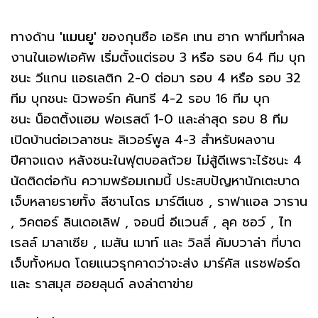
ทางด้าน
'แมนยู'
ของกุนซือ เอริค เทน ฮาก พาทีมทำผล
งานในเอฟเอคัพ เริ่มตั้งแต่รอบ 3 หรือ รอบ 64 ทีม บุก
ชนะ วีแกน แอธเลติก 2-0 ต่อมา รอบ 4 หรือ รอบ 32
ทีม บุกชนะ นิวพอร์ท คันทรี 4-2 รอบ 16 ทีม บุก
ชนะ น็อตติ้งแฮม ฟอเรสต์ 1-0 และล่าสุด รอบ 8 ทีม
เปิดบ้านต่อเวลาชนะ ลิเวอร์พูล 4-3 สำหรับผลงาน
ปีศาจแดง หลังชนะในฟุตบอลถ้วย ไม่สู้ดีเพราะไร้ชนะ 4
นัดติดต่อกัน ความพร้อมเกมนี้ ประสบปัญหานักเตะบาด
เจ็บหลายรายทั้ง ลีซานโดร มาร์ตีเนซ , ราฟาแอล วาราน
, วิคตอร์ ลินเดอเลิฟ , จอนนี่ อีแวนส์ , ลุค ชอว์ , ไท
เรลล์ มาลาเซีย , เมสัน เมาท์ และ วิลลี่ คัมบวาล่า ที่บาด
เจ็บทั้งหมด โดยแนวรุกคาดว่าจะส่ง มาร์คัส แรชฟอร์ด
และ ราสมุส ฮอยลุนด์ ลงล่าตาข่าย