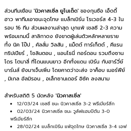
ส่วนทีมเยือน
'นิวคาสเซิ่ล ยูไนเต็ด'
ของกุนซือ เอ็ดดี้
ฮาว พาทีมเอาชนะจุดโทษ แบล็กเบิร์น โรเวอร์ส 4-3 ใน
รอบ 16 ทีม ส่วนผลงานล่าสุด บุกแพ้ เชลซี 2-3 ความ
พร้อมเกมนี้ สาลิกาดง ยังขาดผู้เล่นตัวหลักหลายราย
ทั้ง นิค โป๊ป , คัลลั่ม วิลสัน , แม็ตต์ ทาร์เก็ตต์ , คีแรน
ทริปเปียร์ , โชลินตอน , แอนโธนี่ กอร์ดอน รวมถึงซาน
โดร โตนาลี่ ที่โดนแบนยาว อีกทั้งแดน เบิร์น กับฮาร์วี่ย์
บาร์นส์ ยังมาเจ็บเพิ่ม โดยคาดว่าจะส่ง จาค็อบ เมอร์ฟีย์
, มิเกล อัลมิรอน , อเล็กซานเดอร์ อิซัค ลงสนาม
สำหรับสถิติ 5 นัดหลัง
'นิวคาสเซิ่ล'
12/03/24 เชลซี ชนะ นิวคาสเซิ่ล 3-2 พรีเมียร์ลีก
02/03/24 นิวคาสเซิ่ล ชนะ วูล์ฟแฮมป์ตัน 3-0
พรีเมียร์ลีก
28/02/24 แบล็กเบิร์น แพ้จุดโทษ นิวคาสเซิ่ล 3-4 เอฟ