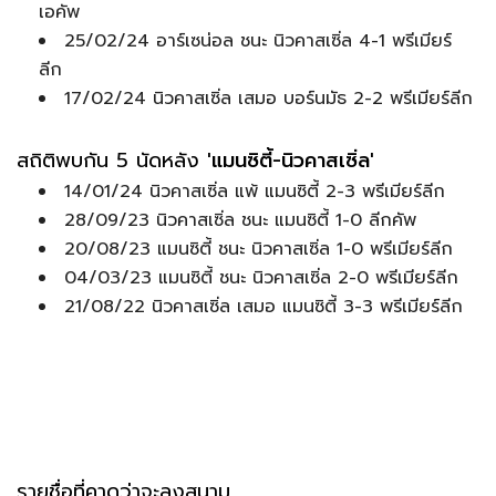
เอคัพ
25/02/24 อาร์เซน่อล ชนะ นิวคาสเซิ่ล 4-1 พรีเมียร์
ลีก
17/02/24 นิวคาสเซิ่ล เสมอ บอร์นมัธ 2-2 พรีเมียร์ลีก
สถิติพบกัน 5 นัดหลัง
'แมนซิตี้-นิวคาสเซิ่ล'
14/01/24 นิวคาสเซิ่ล แพ้ แมนซิตี้ 2-3 พรีเมียร์ลีก
28/09/23 นิวคาสเซิ่ล ชนะ แมนซิตี้ 1-0 ลีกคัพ
20/08/23 แมนซิตี้ ชนะ นิวคาสเซิ่ล 1-0 พรีเมียร์ลีก
04/03/23 แมนซิตี้ ชนะ นิวคาสเซิ่ล 2-0 พรีเมียร์ลีก
21/08/22 นิวคาสเซิ่ล เสมอ แมนซิตี้ 3-3 พรีเมียร์ลีก
รายชื่อที่คาดว่าจะลงสนาม