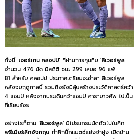
ทั้งนี้
'เจอร์เกน คลอปป์'
ที่ผ่านการคุมทีม
'ลิเวอร์พูล'
จำนวน 476 นัด มีสถิติ ชนะ 299 เสมอ 96 แพ้
81 สำหรับ คลอปป์ ประกาศเตรียมจะอำลา ลิเวอร์พูล
หลังจบฤดูกาลนี้ รวมถึงยังมีลุ้นสร้างประวัติศาสตร์คว้า
4 แชมป์ หลังจากประเดิมคว้าแชมป์ คาราบาวคัพ ไปเป็น
ที่เรียบร้อย
อย่างไรก็ตาม
'ลิเวอร์พูล'
มีโปรแกรมนัดถัดไปในศึก
พรีเมียร์ลีกอังกฤษ
ทำศึกบิ๊กแมตช์แย่งจ่าฝูง เปิดบ้าน