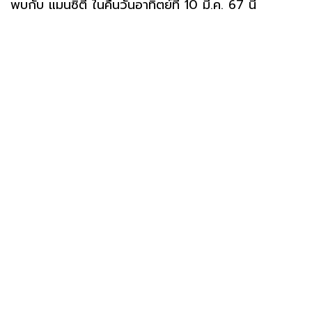
พบกับ แมนซิตี้ ในคืนวันอาทิตย์ที่ 10 มี.ค. 67 นี้