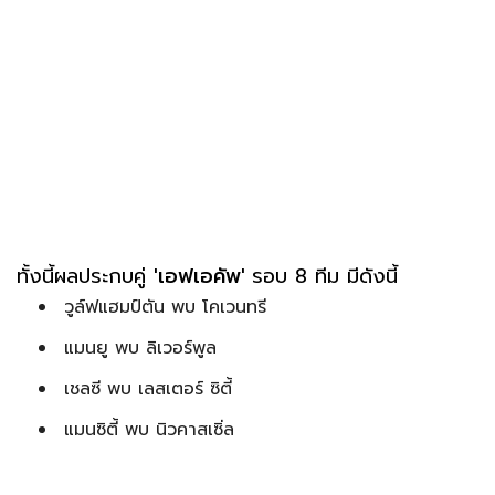
ทั้งนี้ผลประกบคู่
'เอฟเอคัพ'
รอบ 8 ทีม มีดังนี้
วูล์ฟแฮมป์ตัน พบ โคเวนทรี
แมนยู พบ ลิเวอร์พูล
เชลซี พบ เลสเตอร์ ซิตี้
แมนซิตี้ พบ นิวคาสเซิ่ล