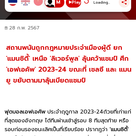
Play
Loading...
28 ก.พ. 2567
สถานพนันถูกกฎหมายประจำเมืองผู้ดี ยก
'แมนซิตี้' เหนือ 'ลิเวอร์พูล' ลุ้นคว้าแชมป์ ศึก
'เอฟเอคัพ' 2023-24 ขณะที่ เชลซี และ แมน
ยู ขยับตามมาลุ้นเบียดแชมป์
ฟุตบอลเอฟเอคัพ
ประจำฤดูกาล 2023-24ถ้วยที่เก่าแก่
ที่สุดของอังกฤษ ได้ทีมผ่านเข้าสู่รอบ 8 ทีมสุดท้าย หรือ
รอบก่อนรองชนะเลิศเป็นที่เรียบร้อย ปรากฎว่า
'แมนซิตี้'