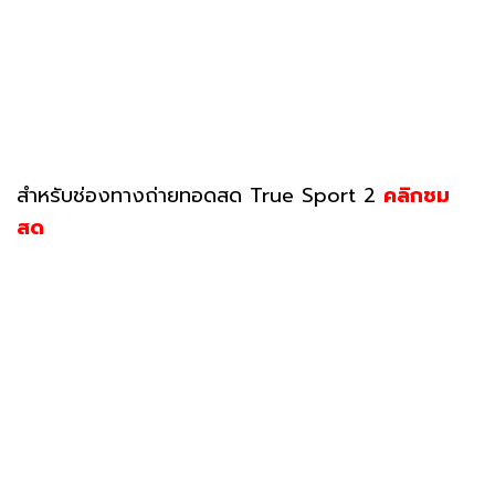
สำหรับช่องทางถ่ายทอดสด True Sport 2
คลิกชม
สด