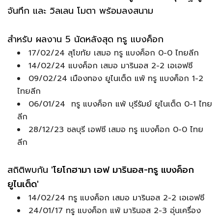
จันทึก และ วิลเลน โมตา พร้อมลงสนาม
สำหรับ ผลงาน 5 นัดหลังสุด ทรู แบงค็อก
17/02/24 สุโขทัย เสมอ ทรู แบงค็อก 0-0 ไทยลีก
14/02/24 แบงค็อก เสมอ มารินอส 2-2 เอเอฟซี
09/02/24 เมืองทอง ยูไนเต็ด แพ้ ทรู แบงค็อก 1-2
ไทยลีก
06/01/24 ทรู แบงค็อก แพ้ บุรีรัมย์ ยูไนเต็ด 0-1 ไทย
ลีก
28/12/23 ชลบุรี เอฟซี เสมอ ทรู แบงค็อก 0-0 ไทย
ลีก
สถิติพบกัน
'โยโกฮามา เอฟ มารินอส-ทรู แบงค็อก
ยูไนเต็ด'
14/02/24 ทรู แบงค็อก เสมอ มารินอส 2-2 เอเอฟซี
24/01/17 ทรู แบงค็อก แพ้ มารินอส 2-3 อุ่นเครื่อง