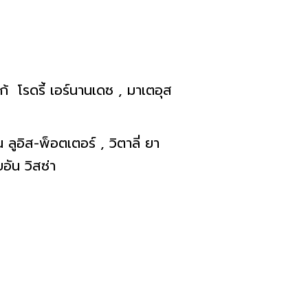
ก้ โรดรี้ เอร์นานเดซ , มาเตอุส
ลูอิส-พ็อตเตอร์ , วิตาลี่ ยา
ยอัน วิสซ่า