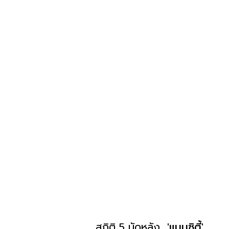
สถิติ 5 นัดหลัง
'แมนซิตี้'