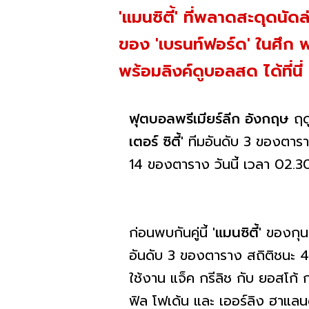
'แมนซิตี้' ที่พลาดสะดุดนัด
ของ 'เบรนท์ฟอร์ด' ในศึก พร
พร้อมลิงค์ดูบอลสด ได้ที่นี่
ฟุตบอลพรีเมียร์ลีก อังกฤษ
ฤดู
เตอร์ ซิตี้'
ทีมอันดับ 3 ของตาร
14 ของตาราง วันนี้ เวลา 02.
ก่อนพบกันคู่นี้
'แมนซิตี้'
ของกุน
อันดับ 3 ของตาราง สถิติชนะ 4 จ
ใช้งาน แจ็ค กรีลิช กับ ยอสโก้ 
ฟิล โฟเด้น และ เออร์ลิง ฮาแลน