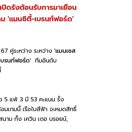
รเปิดรังต้อนรับการมาเยือน
ม 'แมนซิตี้-เบรนท์ฟอร์ด'
67 คู่ระหว่าง ระหว่าง
'แมนเชส
'เบรนท์ฟอร์ด'
ทีมอันดับ
นี่
 5 แพ้ 3 มี 53 คะแนน รั้ง
มเกมนี้ เรือใบสีฟ้า จะหมดสิทธิ์
สนาม ทั้ง เควิน เดอ บรอยน์,