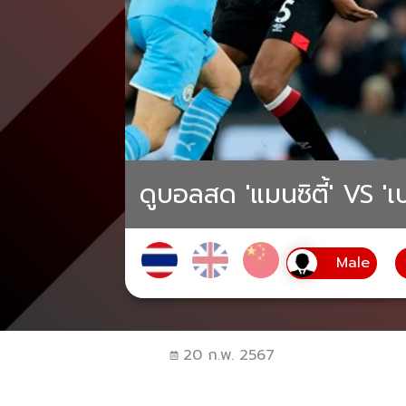
ดูบอลสด 'แมนซิตี้' VS 'เ
20 ก.พ. 2567