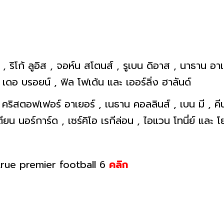
, ริโก้ ลูอิส , จอห์น สโตนส์ , รูเบน ดิอาส , นาธาน อาเ
น เดอ บรอยน์ , ฟิล โฟเด้น และ เออร์ลิ่ง ฮาลันด์
 คริสตอฟเฟอร์ อาเยอร์ , เนธาน คอลลินส์ , เบน มี , คีน 
ียน นอร์การ์ด , เซร์คิโอ เรกีล่อน , ไอแวน โทนี่ย์ และ โ
true premier football 6
คลิก