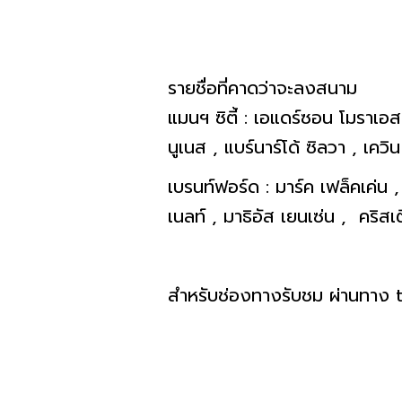
รายชื่อที่คาดว่าจะลงสนาม
แมนฯ ซิตี้ : เอแดร์ซอน โมราเอส 
นูเนส , แบร์นาร์โด้ ซิลวา , เควิ
เบรนท์ฟอร์ด : มาร์ค เฟล็คเค่น ,
เนลท์ , มาธิอัส เยนเซ่น , คริสเต
สำหรับช่องทางรับชม ผ่านทาง 