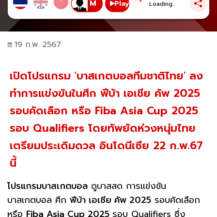
Play
Loading...
19 ก.พ. 2567
เปิดโปรแกรม 'บาสเกตบอลทีมชาติไทย' ลง
ทำการแข่งขันในศึก ฟีบ้า เอเชีย คัพ 2025
รอบคัดเลือก หรือ Fiba Asia Cup 2025
รอบ Qualifiers โดยทัพยัดห่วงหนุ่มไทย
เตรียมประเดิมดวล อินโดนีเซีย 22 ก.พ.67
นี้
โปรแกรมบาสเกตบอล
ดูบาสสด การแข่งขัน
บาสเกตบอล ศึก
ฟีบ้า เอเชีย คัพ 2025
รอบคัดเลือก
หรือ
Fiba Asia Cup 2025
รอบ Qualifiers ซึ่ง